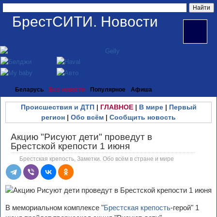
БрестСИТИ. Новости
Беларусь
Все новости
Популярное
Афиша
Происшествия и ДТП
|
ГЛАВНОЕ
|
В мире
|
Первый
регион
|
Обо всём
|
Сообщить новость
Акцию "Рисуют дети" проведут в
Брестской крепости 1 июня
Брестская крепость
,
Заметки. Обо всём в стране и мире
В мемориальном комплексе "
Брестская крепость
-герой" 1