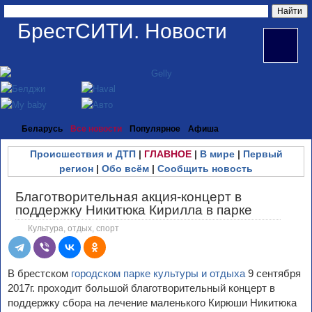
БрестСИТИ. Новости
Беларусь
Все новости
Популярное
Афиша
Происшествия и ДТП
|
ГЛАВНОЕ
|
В мире
|
Первый
регион
|
Обо всём
|
Сообщить новость
Благотворительная акция-концерт в
поддержку Никитюка Кирилла в парке
Культура, отдых, спорт
В брестском
городском парке культуры и отдыха
9 сентября
2017г. проходит большой благотворительный концерт в
поддержку сбора на лечение маленького Кирюши Никитюка