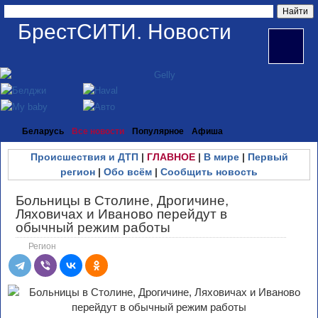
БрестСИТИ. Новости
Беларусь
Все новости
Популярное
Афиша
Происшествия и ДТП
|
ГЛАВНОЕ
|
В мире
|
Первый
регион
|
Обо всём
|
Сообщить новость
Больницы в Столине, Дрогичине,
Ляховичах и Иваново перейдут в
обычный режим работы
Регион