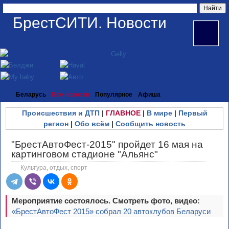
БрестСИТИ. Новости
Беларусь
Все новости
Популярное
Афиша
Происшествия и ДТП
|
ГЛАВНОЕ
|
В мире
|
Первый
регион
|
Обо всём
|
Сообщить новость
"БрестАвтоФест-2015" пройдет 16 мая на
картинговом стадионе "Альянс"
Культура, отдых, спорт
Мероприятие состоялось. Смотреть фото, видео:
«БрестАвтоФест 2015» собрал 20 автоклубов Беларуси