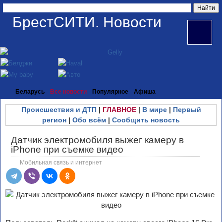
БрестСИТИ. Новости
Беларусь
Все новости
Популярное
Афиша
Происшествия и ДТП
|
ГЛАВНОЕ
|
В мире
|
Первый
регион
|
Обо всём
|
Сообщить новость
Датчик электромобиля выжег камеру в
iPhone при съемке видео
Мобильная связь и интернет