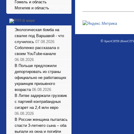
Гомель и область
Могилев и область
В мире
Экологическая бомба на
свалке под Варшавой - что
©
БрестСИТИ (BrestCITY)
случилось
07.08.2026
Соболенко рассказала о
своем YouTube-канале
06.08.2026
В Польше предложили
депортировать из страны
официально не работающих
украинцев призывного
возраста
06.08.2026
В Литве задержали грузовик
с партией контрабандных
сигарет на 2,4 млн евро
06.08.2026
В России женщина пыталась
спасти 3-летнего сына – оба
выпали из окна и погибли