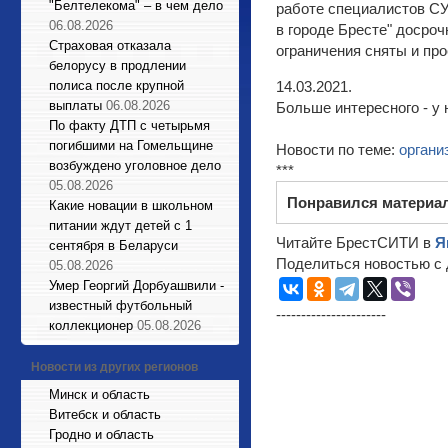
"Белтелекома" – в чем дело
работе специалистов СУ
06.08.2026
в городе Бресте" досроч
Страховая отказала
ограничения сняты и про
белорусу в продлении
полиса после крупной
14.03.2021.
выплаты
06.08.2026
Больше интересного - у 
По факту ДТП с четырьмя
погибшими на Гомельщине
Новости по теме:
органи
возбуждено уголовное дело
***
05.08.2026
Понравился материа
Какие новации в школьном
питании ждут детей с 1
Читайте БрестСИТИ в
Я
сентября в Беларуси
Поделиться новостью с 
05.08.2026
Умер Георгий Дорбуашвили -
известный футбольный
----------------------
коллекционер
05.08.2026
Новости из других регионов
Минск и область
Витебск и область
Гродно и область