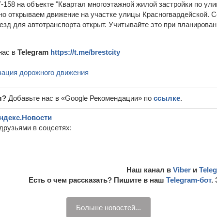
-158 на объекте "Квартал многоэтажной жилой застройки по ул
но открываем движение на участке улицы Красногвардейской. Се
езд для автотранспорта открыт. Учитывайте это при планирован
нас в
Telegram
https://t.me/brestcity
зация дорожного движения
л?
Добавьте нас в «Google Рекомендации» по
ссылке
.
ндекс.Новости
друзьями в соцсетях:
Наш канал в
Viber
и
Tele
Есть о чем рассказать? Пишите в наш
Telegram-бот
.
Больше новостей...