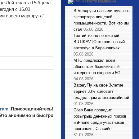
Новости компаний
ице Лейтенанта Рябцева
годня с 16.00
В Беларуси назвали лучшего
ии своего маршрута".
экспортера пищевой
промышленности. Вот кто им
стал
06.08.2026
Третий точно не лишний:
BUTIKAVTO откроет новый
автохаус в Барановичах
05.08.2026
МТС предложил всем
абонентам безлимитный
интернет на скорости 5G
04.08.2026
BatteryFly на свое 3-летие
вернет 33% киловатт
владельцам электромобилей
01.08.2026
gram
. Присоединяйтесь!
Сбер Банк проводит
 Это анонимно и быстро
розыгрыш денежных призов
и iPhone среди участников
программы Спасибо
31.07.2026