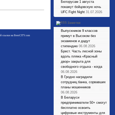
Белорусам 1 августа
покажут бойцовскую ночь
UFC Fight Night
31.07.2026
Заметки
Выпускников 9 классов
мой ссылки на BrestCITY.com
примут в Высоком без
экзаменов и дадут
стипендию
06.08.2026
Брест. Часть лесной зоны
вдоль пляжа «Красный
двор» закрыта для
свободного отдыха - когда
06.08.2026
В Гродно наградили
сотрудниц банка, сорвавших
планы мошенников
06.08.2026
В Беларуси
предприниматели 50+ смогут
бесплатно освоить
цифровые инструменты для