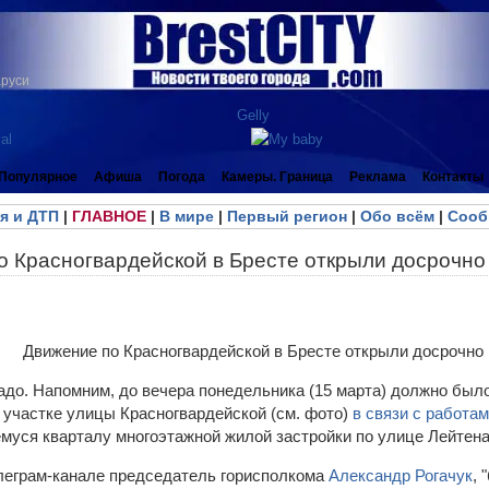
аруси
Популярное
Афиша
Погода
Камеры. Граница
Реклама
Контакты
я и ДТП
|
ГЛАВНОЕ
|
В мире
|
Первый регион
|
Обо всём
|
Сооб
о Красногвардейской в Бресте открыли досрочно
надо. Напомним, до вечера понедельника (15 марта) должно был
участке улицы Красногвардейской (см. фото)
в связи с работа
муся кварталу многоэтажной жилой застройки по улице Лейтен
леграм-канале председатель горисполкома
Александр Рогачук
, 