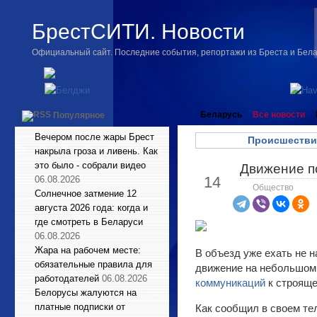
БрестСИТИ. Новости
Официальный сайт. Последние события, репортажи из Бреста и Бел
Беларусь
Все новости
Популярное
Вечером после жары Брест
Происшестви
накрыла гроза и ливень. Как
это было - собрали видео
Движение п
Мар
14
06.08.2026
Общество
Солнечное затмение 12
августа 2026 года: когда и
где смотреть в Беларуси
06.08.2026
Жара на рабочем месте:
В объезд уже ехать не 
обязательные правила для
движение на небольшом 
работодателей
06.08.2026
коммуникаций
к строяще
Белорусы жалуются на
платные подписки от
Как сообщил в своем те