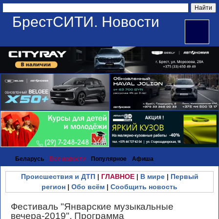
БрестСИТИ. Новости
Беларусь
Все новости
Популярное
Афиша
Происшествия и ДТП
|
ГЛАВНОЕ
|
В мире
|
Первый
регион
|
Обо всём
|
Сообщить новость
Фестиваль "Январские музыкальные
вечера-2019". Программа