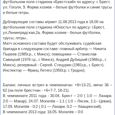
футбольном поле стадиона «Брестский» по адресу: г. Брест,
ул. Гоголя, 9. Форма хозяев – белые футболки и синие трусы
и белые гетры.
Дублирующие составы играют 11.08.2013 года в 18.00 на
футбольном поле стадиона «Юность» по адресу: г.Брест,
ул.Ленинградская,2а. Форма хозяев - белые футболки,
трусы, гетры..
Матч основного состава будет обслуживать судейская
бригада в следующем составе: главный арбитр — Никита
Пыреев (1985г.р., г. Минск); помощники — Станислав
Савицкий (1976 г.р., г. Минск), Андрей Дубицкий (1966г.р., г.
Минск), резервный - Сергей. Стецурин (1981г.р., г. Брест).
Инспектор — Франц Летяго (1950г.р. г. Гродно).
Баланс личных встреч в чемпионатах: +8=13-21, мячи: 36 –
62 (на поле брестчан - +6=7-7, 18-21).
В чемпионате 2011 года : 30.04. Брест – 2:0 ( 1:0 — Лазари.
2:0 — Макар). 24.07. Могилёв – 1:1 ( 1:0 – Лясюк. 1:1– Цеван).
17.09. Могилёв - 0:2 ( 0:1 — Лазари. 0:2 — Хващинский).
В чемпионате 2013 года: 18.05. Могилёв – 0:0