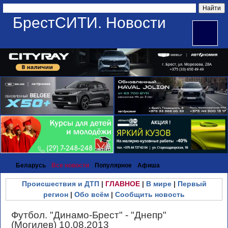
БрестСИТИ. Новости
Беларусь
Все новости
Популярное
Афиша
Происшествия и ДТП
|
ГЛАВНОЕ
|
В мире
|
Первый
регион
|
Обо всём
|
Сообщить новость
Футбол. "Динамо-Брест" - "Днепр"
(Могилев) 10.08.2013