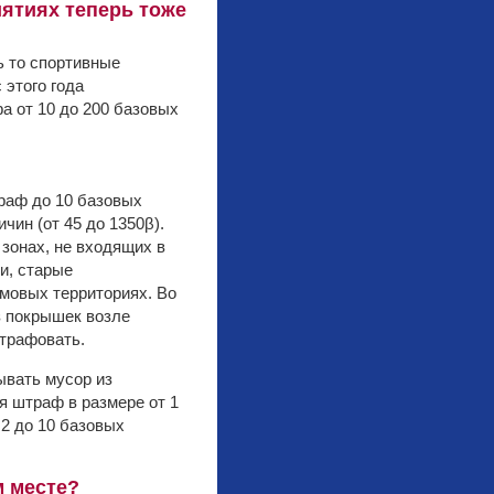
ятиях теперь тоже
ь то спортивные
 этого года
а от 10 до 200 базовых
раф до 10 базовых
чин (от 45 до 1350β).
 зонах, не входящих в
и, старые
мовых территориях. Во
з покрышек возле
штрафовать.
ывать мусор из
я штраф в размере от 1
 2 до 10 базовых
м месте?