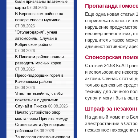
были привязаны платежные
Пропаганда гомос
карты
07.08.2026
В Березовском районе на
Еще одна новая статья 
пожаре спасен мужчина
о привлекательности го
07.08.2026
нарушение предусмотрен
"Отблагодарил", угнав
несовершеннолетних, шт
автомобиль. Случай в
нарушитель также может
Кобринском районе
административному арес
07.08.2026
Спонсорская помо
В Пинском районе начали
разводить мясных коров
Статьей 24.53 КоАП ран
07.08.2026
и использование некото
Пресс-подборщик горел в
актами. Сейчас статья 
Каменецком районе
только денежных средст
06.08.2026
технику для личного пол
Угнал автомобиль, чтобы
супруги могут быть ошт
покататься с друзьями.
Случай в Пинске
06.08.2026
Штраф за незакон
Начато устройство опор
На данный момент в Бел
моста через Припять между
электростанции в Остро
Столинским и Лунинецким
незаконное нахождение в
районами
05.08.2026
За полгода отремонтировали