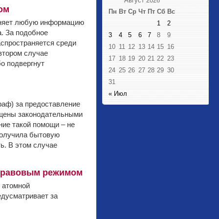
Август 2026
ом
Пн
Вт
Ср
Чт
Пт
Сб
Вс
раняет любую информацию
1
2
. За подобное
3
4
5
6
7
8
9
аспространяется среди
10
11
12
13
14
15
16
втором случае
17
18
19
20
21
22
23
о подвергнут
24
25
26
27
28
29
30
31
« Июл
раф) за предоставление
ещены законодательными
ние такой помощи – не
 получила бытовую
ь. В этом случае
 правовым режимом
и атомной
едусматривает за