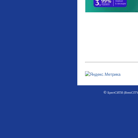
©
БрестСИТИ (BrestCITY)