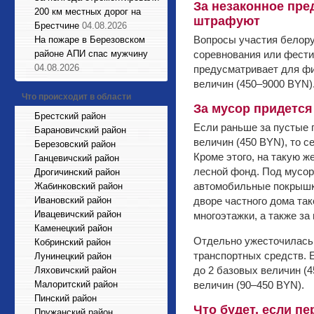
За незаконное пре
200 км местных дорог на
штрафуют
Брестчине
04.08.2026
Вопросы участия белору
На пожаре в Березовском
районе АПИ спас мужчину
соревнования или фести
04.08.2026
предусматривает для фи
величин (450–9000 BYN)
Что происходит в области
За мусор придется
Брестский район
Если раньше за пустые 
Барановичский район
величин (450 BYN), то с
Березовский район
Кроме этого, на такую ж
Ганцевичский район
лесной фонд. Под мусоро
Дрогичинский район
автомобильные покрышки
Жабинковский район
Ивановский район
дворе частного дома та
Ивацевичский район
многоэтажки, а также з
Каменецкий район
Отдельно ужесточилась 
Кобринский район
транспортных средств. 
Лунинецкий район
до 2 базовых величин (4
Ляховичский район
Малоритский район
величин (90–450 BYN).
Пинский район
Что будет, если п
Пружанский район