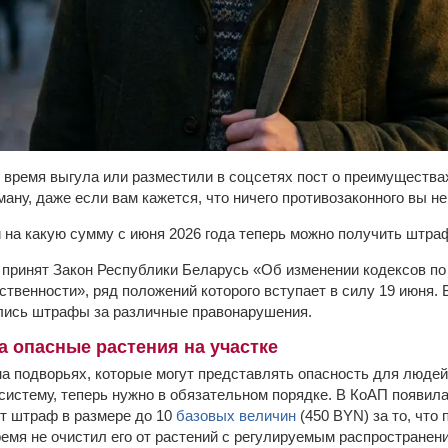
о время выгула или разместили в соцсетях пост о преимуществ
ану, даже если вам кажется, что ничего противозаконного вы н
и на какую сумму с июня 2026 года теперь можно получить штра
л принят Закон Республики Беларусь «Об изменении кодексов по
ственности», ряд положений которого вступает в силу 19 июня.
ились штрафы за различные правонарушения.
а опасные растения на участке
на подворьях, которые могут представлять опасность для людей
систему, теперь нужно в обязательном порядке. В КоАП появилас
т штраф в размере до 10
базовых величин
(450 BYN) за то, что
ремя не очистил его от растений с регулируемым распространен