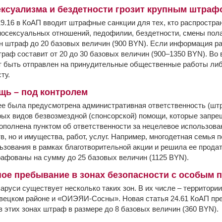
ексуализма и бездетности грозит крупным штраф
19.16 в КоАП вводит штрафные санкции для тех, кто распрост
мосексуальных отношений, педофилии, бездетности, смены пола
 штраф до 20 базовых величин (900 BYN). Если информация р
раф составит от 20 до 30 базовых величин (900–1350 BYN). Во 
 быть отправлен на принудительные общественные работы либ
ту.
щь – под контролем
ее была предусмотрена административная ответственность (шт
рых видов безвозмездной (спонсорской) помощи, которые запр
дополнена пунктом об ответственности за нецелевое использова
в, но и имущества, работ, услуг. Например, многодетная семья
ьзования в рамках благотворительной акции и решила ее продат
рафованы на сумму до 25 базовых величин (1125 BYN).
ное пребывание в зонах безопасности с особым
аруси существует несколько таких зон. В их числе – территори
вецком районе и «ОИЭЯИ-Сосны». Новая статья 24.61 КоАП пр
 этих зонах штраф в размере до 8 базовых величин (360 BYN).