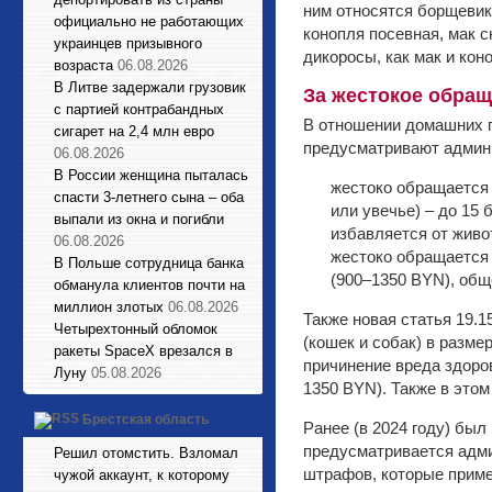
ним относятся борщевики
официально не работающих
конопля посевная, мак 
украинцев призывного
дикоросы, как мак и кон
возраста
06.08.2026
В Литве задержали грузовик
За жестокое обра
с партией контрабандных
В отношении домашних п
сигарет на 2,4 млн евро
предусматривают админи
06.08.2026
В России женщина пыталась
жестоко обращается 
спасти 3-летнего сына – оба
или увечье) – до 15 
выпали из окна и погибли
избавляется от живот
06.08.2026
жестоко обращается 
В Польше сотрудница банка
(900–1350 BYN), общ
обманула клиентов почти на
миллион злотых
06.08.2026
Также новая статья 19.
Четырехтонный обломок
(кошек и собак) в разме
ракеты SpaceX врезался в
причинение вреда здоро
Луну
05.08.2026
1350 BYN). Также в это
Брестская область
Ранее (в 2024 году) бы
предусматривается адми
Решил отомстить. Взломал
штрафов, которые прим
чужой аккаунт, к которому