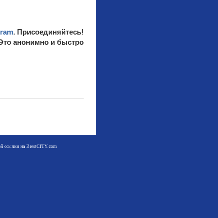
gram
. Присоединяйтесь!
 Это анонимно и быстро
мой ссылки на BrestCITY.com