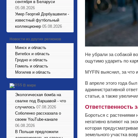
сентября в Беларуси
05.08.2026
Умер Георгий Дорбуашвили -
известный футбольный
коллекционер
05.08.2026
Новости из других регионов
Минск и область
Витебск и область
Не убрали за собакой в
Гродно и область
ощутимо ударить по карм
Гомель и область
MYFIN выяснил, за что 
Могилев и область
В апреле этого года бы
В мире
административной ответ
Экологическая бомба на
статьи, а также увелич
свалке под Варшавой - что
Ответственность з
случилось
07.08.2026
Соболенко рассказала о
Бороться с растениями 
своем YouTube-канале
негативно влияют на эко
06.08.2026
которая предусматривае
В Польше предложили
земельного участка вов
депортировать из страны