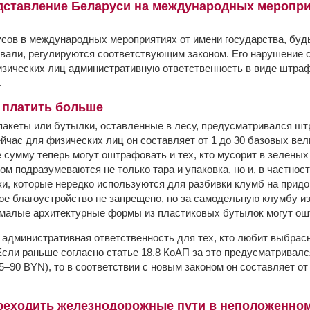
дставление Беларуси на международных меропри
сов в международных мероприятиях от имени государства, буд
вали, регулируются соответствующим законом. Его нарушение с
зических лиц административную ответственность в виде штраф
.
 платить больше
пакеты или бутылки, оставленные в лесу, предусматривался шт
ейчас для физических лиц он составляет от 1 до 30 базовых вели
е сумму теперь могут оштрафовать и тех, кто мусорит в зеленых
м подразумеваются не только тара и упаковка, но и, в частност
, которые нередко используются для разбивки клумб на придо
кое благоустройство не запрещено, но за самодельную клумбу и
а малые архитектурные формы из пластиковых бутылок могут о
административная ответственность для тех, кто любит выбрас
Если раньше согласно статье 18.8 КоАП за это предусматривалс
5–90 BYN), то в соответствии с новым законом он составляет от
ереходить железнодорожные пути в неположенно