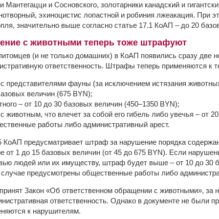
 Мантегацци и Сосновского, золотарники канадский и гигантски
снотворный, эхиноцистис лопастной и робиния лжеакация. При э
опля, значительно выше согласно статье 17.1 КоАП – до 20 базо
щение с животными теперь тоже штрафуют
итомцев (и не только домашних) в КоАП появились сразу две н
стративную ответственность. Штрафы теперь применяются к те
с представителями фауны (за исключением истязания животных
базовых величин (675 BYN);
ного – от 10 до 30 базовых величин (450–1350 BYN);
с животным, что влечет за собой его гибель либо увечья – от 2
ественные работы либо административный арест.
15 КоАП предусматривает штраф за нарушение порядка содерж
ре от 1 до 15 базовых величин (от 45 до 675 BYN). Если наруше
вью людей или их имуществу, штраф будет выше – от 10 до 30 
м случае предусмотрены общественные работы либо администра
л принят Закон «Об ответственном обращении с животными», за 
нистративная ответственность. Однако в документе не были п
еняются к нарушителям.