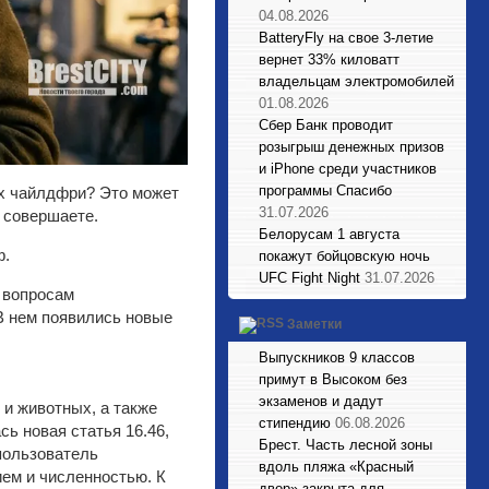
04.08.2026
BatteryFly на свое 3-летие
вернет 33% киловатт
владельцам электромобилей
01.08.2026
Сбер Банк проводит
розыгрыш денежных призов
и iPhone среди участников
программы Спасибо
ах чайлдфри? Это может
31.07.2026
е совершаете.
Белорусам 1 августа
ф.
покажут бойцовскую ночь
UFC Fight Night
31.07.2026
 вопросам
 В нем появились новые
Заметки
Выпускников 9 классов
примут в Высоком без
экзаменов и дадут
 и животных, а также
стипендию
06.08.2026
ь новая статья 16.46,
Брест. Часть лесной зоны
 пользователь
вдоль пляжа «Красный
ием и численностью. К
двор» закрыта для