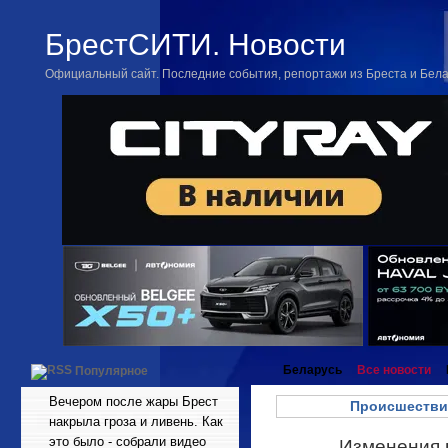
БрестСИТИ. Новости
Официальный сайт. Последние события, репортажи из Бреста и Бел
Беларусь
Все новости
Популярное
Вечером после жары Брест
Происшестви
накрыла гроза и ливень. Как
это было - собрали видео
Изменения в
Июн