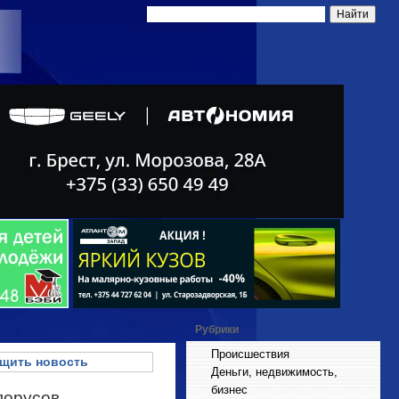
Рубрики
Происшествия
щить новость
Деньги, недвижимость,
бизнес
лорусов