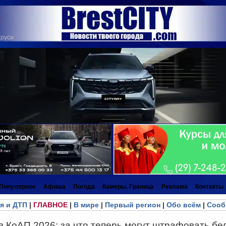
аруси
Популярное
Афиша
Погода
Камеры. Граница
Реклама
Контакты
я и ДТП
|
ГЛАВНОЕ
|
В мире
|
Первый регион
|
Обо всём
|
Сооб
 КоАП 2026: за что теперь могут штрафовать бе