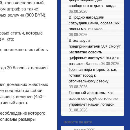
й, клен ясенелистный,
свободного отдыха - когда
том штраф за такие
06.08.2026
вых величин (900 BYN).
В Гродно наградили
сотрудниц банка, сорвавших
планы мошенников
овых статьи, которые
06.08.2026
м, кто:
В Беларуси
предприниматели 50+ смогут
, повлекшего их гибель
бесплатно освоить
цифровые инструменты для
развития бизнеса
04.08.2026
0 до 30 базовых величин
Горячая пора в Бресте: как
готовят город к
отопительному сезону
ания домашних животных
03.08.2026
ние повлекло за собой
Погодный двигатель: Как
базовых величин (450–
высотное струйное течение
тивный арест.
управляет нашей погодой
01.08.2026
несоблюдение которого
рописаны размеры
Новости по дате