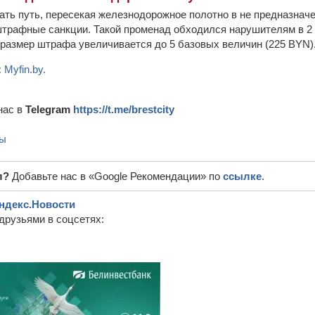
ать путь, пересекая железнодорожное полотно в не предназначе
трафные санкции. Такой променад обходился нарушителям в 2
а размер штрафа увеличивается до 5 базовых величин (225 BYN)
:
Myfin.by.
нас в
Telegram
https://t.me/brestcity
ы
л?
Добавьте нас в «Google Рекомендации» по
ссылке
.
ндекс.Новости
друзьями в соцсетях: