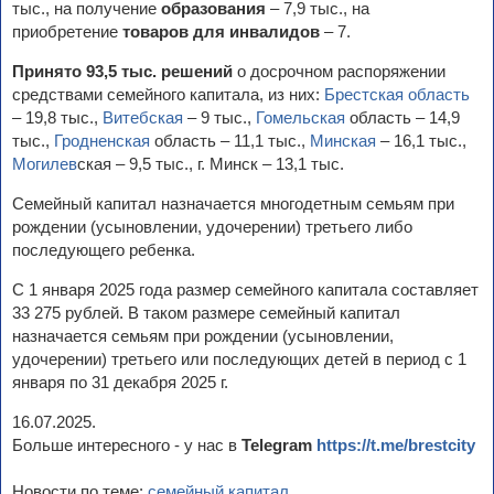
тыс., на получение
образования
– 7,9 тыс., на
приобретение
товаров для инвалидов
– 7.
Принято 93,5 тыс. решений
о досрочном распоряжении
средствами семейного капитала, из них:
Брестская область
– 19,8 тыс.,
Витебская
– 9 тыс.,
Гомельская
область – 14,9
тыс.,
Гродненская
область – 11,1 тыс.,
Минская
– 16,1 тыс.,
Могилев
ская – 9,5 тыс., г. Минск – 13,1 тыс.
Семейный капитал назначается многодетным семьям при
рождении (усыновлении, удочерении) третьего либо
последующего ребенка.
С 1 января 2025 года размер семейного капитала составляет
33 275 рублей. В таком размере семейный капитал
назначается семьям при рождении (усыновлении,
удочерении) третьего или последующих детей в период с 1
января по 31 декабря 2025 г.
16.07.2025.
Больше интересного - у нас в
Telegram
https://t.me/brestcity
Новости по теме:
семейный капитал