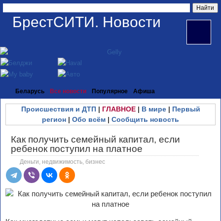
БрестСИТИ. Новости
Беларусь
Все новости
Популярное
Афиша
Происшествия и ДТП
|
ГЛАВНОЕ
|
В мире
|
Первый
регион
|
Обо всём
|
Сообщить новость
Как получить семейный капитал, если
ребенок поступил на платное
Деньги, недвижимость, бизнес