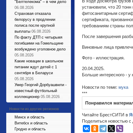
В ходе досмотра грузов
"Белтелекома" – в чем дело
установили, что 20 тон
06.08.2026
фитосанитарным сертифи
Страховая отказала
сертификата, призванно
белорусу в продлении
полиса после крупной
требованиям страны пол
выплаты
06.08.2026
После завершения разби
По факту ДТП с четырьмя
погибшими на Гомельщине
Виновные лица привлече
возбуждено уголовное дело
05.08.2026
Фото - иллюстрация.
Какие новации в школьном
питании ждут детей с 1
20.04.2025.
сентября в Беларуси
Больше интересного - у 
05.08.2026
Умер Георгий Дорбуашвили -
Новости по теме:
мука
известный футбольный
***
коллекционер
05.08.2026
Понравился материа
Новости из других регионов
Читайте БрестСИТИ в
Я
Минск и область
Поделиться новостью с 
Витебск и область
Гродно и область