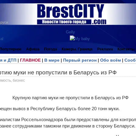
аруси
Популярное
Афиша
Погода
Камеры. Граница
Реклама
Контакты
я и ДТП
|
ГЛАВНОЕ
|
В мире
|
Первый регион
|
Обо всём
|
Сооб
тию муки не пропустили в Беларусь из РФ
имость, бизнес
рещен вывоз в Республику Беларусь более 20 тонн муки.
циалистам Россельхознадзора были предоставлены для контрол
ранее сотрудниками таможни при движении в сторону Беларуси.