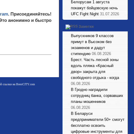
Белорусам 1 августа
покажут бойцовскую ночь
gram
. Присоединяйтесь!
UFC Fight Night
31.07.2026
 Это анонимно и быстро
Заметки
Выпускников 9 классов
примут в Высоком без
экзаменов и дадут
стипендию
06.08.2026
Брест. Часть лесной зоны
вдоль пляжа «Красный
двор» закрыта для
свободного отдыха - когда
06.08.2026
мой ссылки на BrestCITY.com
В Гродно наградили
сотрудниц банка, сорвавших
планы мошенников
06.08.2026
В Беларуси
предприниматели 50+ смогут
бесплатно освоить
цифровые инструменты для