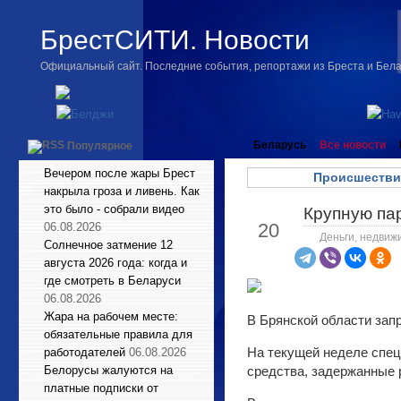
БрестСИТИ. Новости
Официальный сайт. Последние события, репортажи из Бреста и Бел
Беларусь
Все новости
Популярное
Вечером после жары Брест
Происшестви
накрыла гроза и ливень. Как
это было - собрали видео
Крупную пар
Апр
20
06.08.2026
Деньги, недвиж
Солнечное затмение 12
августа 2026 года: когда и
где смотреть в Беларуси
06.08.2026
Жара на рабочем месте:
В Брянской области зап
обязательные правила для
На текущей неделе спе
работодателей
06.08.2026
Белорусы жалуются на
средства, задержанные 
платные подписки от