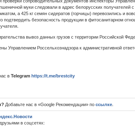
 и проверки сопроводительных документов инспекторы Управле
н пшеничной муки следовали в адрес белорусских получателей 
катом, а 425 кг семян сидератов (горчицы) перевозились и вов
го подтвердить безопасность продукции в фитосанитарном отно
учателя.
рательства вывоз данных грузов с территории Российской Фед
ны Управлением Россельхознадзора к административной ответ
нас в
Telegram
https://t.me/brestcity
л?
Добавьте нас в «Google Рекомендации» по
ссылке
.
ндекс.Новости
друзьями в соцсетях: