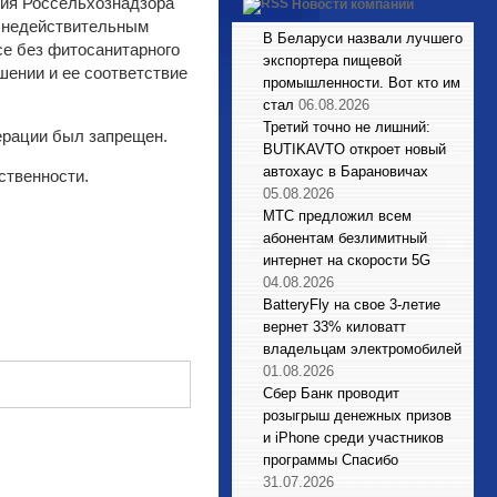
ния Россельхознадзора
Новости компаний
с недействительным
В Беларуси назвали лучшего
се без фитосанитарного
экспортера пищевой
шении и ее соответствие
промышленности. Вот кто им
стал
06.08.2026
Третий точно не лишний:
ерации был запрещен.
BUTIKAVTO откроет новый
автохаус в Барановичах
ственности.
05.08.2026
МТС предложил всем
абонентам безлимитный
интернет на скорости 5G
04.08.2026
BatteryFly на свое 3-летие
вернет 33% киловатт
владельцам электромобилей
01.08.2026
Сбер Банк проводит
розыгрыш денежных призов
и iPhone среди участников
программы Спасибо
31.07.2026