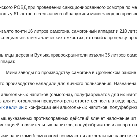
инского РОВД при проведении санкционированного осмотра по ме
поль у 61-летнего сельчанина обнаружили мини-завод по произв
изъято почти 16 литров самогона, самогонный аппарат и 210 лит
 специальных металлических емкостях, готовый к процессу про
льницы деревни Вулька правоохранители изъяли 35 литров самог
ппарат.
то производство наладили для личного пользования. Назначена 
 алкогольных напитков (самогона), полуфабрикатов для их изгот
ов для изготовления предусмотрена ответственность в виде пр
ых величин
с конфискацией алкогольных напитков, полуфабрика
вышеуказанных противоправных действий влечет наложение штр
искацией горячительных напитков, полуфабрикатов и аппаратов
ыми напитками (самогоном) понимаются алкогольные напитки с