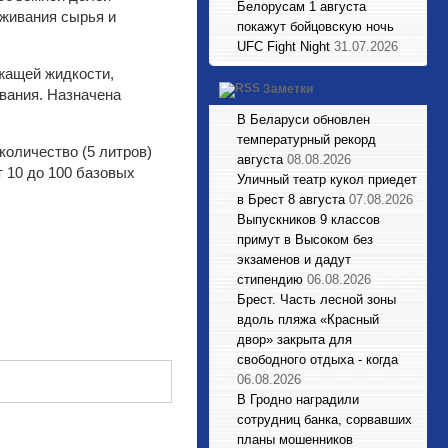
Белорусам 1 августа
аживания сырья и
покажут бойцовскую ночь
UFC Fight Night
31.07.2026
ржащей жидкости,
Заметки
ования. Назначена
В Беларуси обновлен
температурный рекорд
оличество (5 литров)
августа
08.08.2026
 10 до 100 базовых
Уличный театр кукол приедет
в Брест 8 августа
07.08.2026
Выпускников 9 классов
примут в Высоком без
экзаменов и дадут
стипендию
06.08.2026
Брест. Часть лесной зоны
вдоль пляжа «Красный
двор» закрыта для
свободного отдыха - когда
06.08.2026
В Гродно наградили
сотрудниц банка, сорвавших
планы мошенников