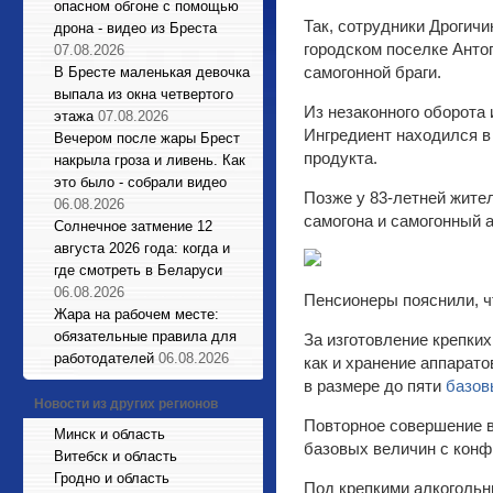
опасном обгоне с помощью
Так, сотрудники Дрогич
дрона - видео из Бреста
городском поселке Анто
07.08.2026
самогонной браги.
В Бресте маленькая девочка
выпала из окна четвертого
Из незаконного оборота 
этажа
07.08.2026
Ингредиент находился в
Вечером после жары Брест
продукта.
накрыла гроза и ливень. Как
это было - собрали видео
Позже у 83-летней жите
06.08.2026
самогона и самогонный а
Солнечное затмение 12
августа 2026 года: когда и
где смотреть в Беларуси
06.08.2026
Пенсионеры пояснили, ч
Жара на рабочем месте:
обязательные правила для
За изготовление крепких
работодателей
06.08.2026
как и хранение аппарат
в размере до пяти
базов
Новости из других регионов
Повторное совершение 
Минск и область
базовых величин с конф
Витебск и область
Гродно и область
Под крепкими алкогольн