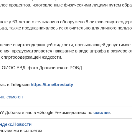
более процентов, изготовленные физическими лицами путем сбр
.
нкте у 63-летнего сельчанина обнаружено 8 литров спиртосоде
льца, также предназначалось исключительно для личного польз
щение спиртосодержащей жидкости, превышающей допустимое к
ения, предусматривается наказание в виде штрафа в размере от
 спиртосодержащей жидкости.
:
ОИОС УВД, фото Дрогичинского РОВД.
нас в
Telegram
https://t.me/brestcity
ин
,
самогон
л?
Добавьте нас в «Google Рекомендации» по
ссылке
.
ндекс.Новости
друзьями в соцсетях: