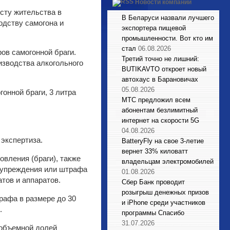
Новости компаний
сту жительства в
В Беларуси назвали лучшего
одству самогона и
экспортера пищевой
промышленности. Вот кто им
стал
06.08.2026
ров самогонной браги.
Третий точно не лишний:
изводства алкогольного
BUTIKAVTO откроет новый
автохаус в Барановичах
05.08.2026
онной браги, 3 литра
МТС предложил всем
абонентам безлимитный
интернет на скорости 5G
04.08.2026
экспертиза.
BatteryFly на свое 3-летие
вернет 33% киловатт
овления (браги), также
владельцам электромобилей
едупреждения или штрафа
01.08.2026
тов и аппаратов.
Сбер Банк проводит
розыгрыш денежных призов
афа в размере до 30
и iPhone среди участников
.
программы Спасибо
31.07.2026
 объемной долей