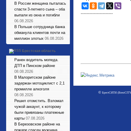
В России женщина пыталась
спасти 3-летнего сына – оба
----------------------
выпали из окна и погибли
06.08.2026
В Польше сотрудница банка
обманула клиентов почти на
миллион злотых
06.08.2026
Брестская область
Ранен водитель мопеда.
ДТП в Пинском районе
08.08.2026
В Малоритском районе
задержан мотоциклист с 2,1
промилле алкоголя
©
БрестСИТИ (BrestCITY)
08.08.2026
Решил отомстить. Взломал
чужой аккаунт, к которому
были привязаны платежные
карты
07.08.2026
В Березовском районе на
пожаре спасен мужчина