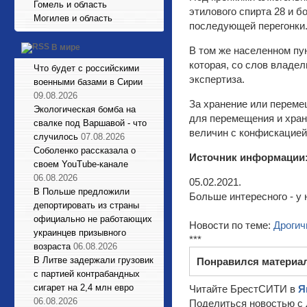
Гомель и область
этилового спирта 28 и 
Могилев и область
последующей перегонки
В мире
В том же населенном пу
которая, со слов владе
Что будет с российскими
экспертиза.
военными базами в Сирии
09.08.2026
За хранение или переме
Экологическая бомба на
для перемещения и хран
свалке под Варшавой - что
величин с конфискацией
случилось
07.08.2026
Соболенко рассказала о
Источник информации
своем YouTube-канале
06.08.2026
05.02.2021.
В Польше предложили
Больше интересного - у 
депортировать из страны
официально не работающих
Новости по теме:
Дрогич
украинцев призывного
***
возраста
06.08.2026
В Литве задержали грузовик
Понравился материа
с партией контрабандных
сигарет на 2,4 млн евро
Читайте БрестСИТИ в
Я
06.08.2026
Поделиться новостью с 