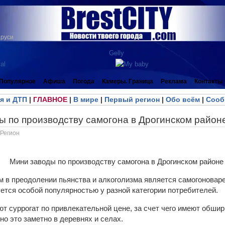
аруси
Популярное
Афиша
Погода
Камеры. Граница
Реклама
Контакты
я и ДТП
|
ГЛАВНОЕ
|
В мире
|
Первый регион
|
Обо всём
|
Сооб
ы по производству самогона в Дрогинском район
Регион
 в преодолении пьянства и алкоголизма является самогоновар
уется особой популярностью у разной категории потребителей.
т суррогат по привлекательной цене, за счет чего имеют обши
о это заметно в деревнях и селах.