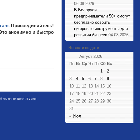
06.08.2026
В Беларуси
предприниматели 50+ смогут
бесплатно освоить
gram
. Присоединяйтесь!
цифровые инструменты для
 Это анонимно и быстро
развития бизнеса
04.08.2026
Новости по дате
Август 2026
Пн
Вт
Ср
Чт
Пт
Сб
Вс
1
2
3
4
5
6
7
8
9
10
11
12
13
14
15
16
17
18
19
20
21
22
23
мой ссылки на BrestCITY.com
24
25
26
27
28
29
30
31
« Июл