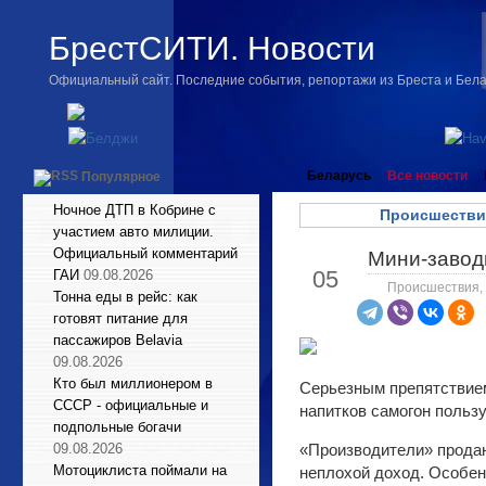
БрестСИТИ. Новости
Официальный сайт. Последние события, репортажи из Бреста и Бел
Беларусь
Все новости
Популярное
Ночное ДТП в Кобрине с
Происшестви
участием авто милиции.
Официальный комментарий
Мини-завод
Фев
05
ГАИ
09.08.2026
Происшествия
,
Тонна еды в рейс: как
готовят питание для
пассажиров Belavia
09.08.2026
Кто был миллионером в
Серьезным препятствием
СССР - официальные и
напитков самогон польз
подпольные богачи
09.08.2026
«Производители» продаю
Мотоциклиста поймали на
неплохой доход. Особенн