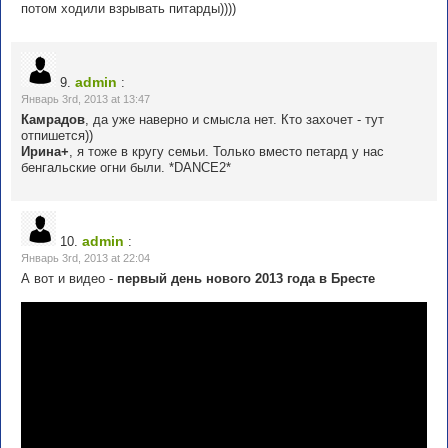
потом ходили взрывать питарды))))
admin
9.
:
Январь 3rd, 2013 at 13:47
Камрадов
, да уже наверно и смысла нет. Кто захочет - тут
отпишется))
Ирина+
, я тоже в кругу семьи. Только вместо петард у нас
бенгальские огни были. *DANCE2*
admin
10.
:
Январь 3rd, 2013 at 22:04
А вот и видео -
первый день нового 2013 года в Бресте