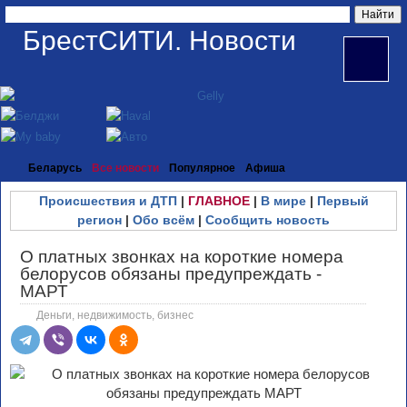
БрестСИТИ. Новости
Беларусь
Все новости
Популярное
Афиша
Происшествия и ДТП
|
ГЛАВНОЕ
|
В мире
|
Первый
регион
|
Обо всём
|
Сообщить новость
О платных звонках на короткие номера
белорусов обязаны предупреждать -
МАРТ
Деньги, недвижимость, бизнес