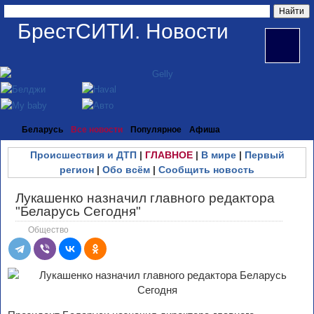
БрестСИТИ. Новости
Беларусь
Все новости
Популярное
Афиша
Происшествия и ДТП
|
ГЛАВНОЕ
|
В мире
|
Первый
регион
|
Обо всём
|
Сообщить новость
Лукашенко назначил главного редактора
"Беларусь Сегодня"
Общество