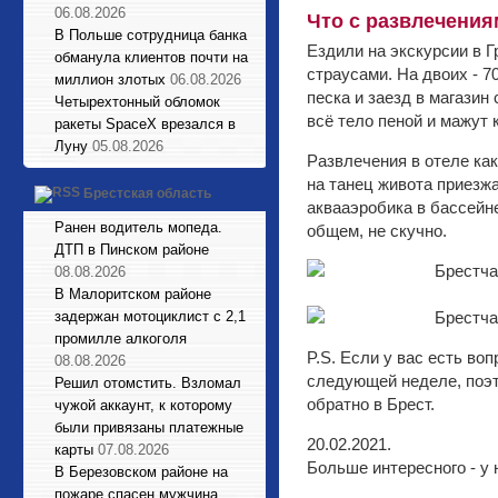
06.08.2026
Что с развлечения
В Польше сотрудница банка
Ездили на экскурсии в Г
обманула клиентов почти на
страусами. На двоих - 7
миллион злотых
06.08.2026
песка и заезд в магазин
Четырехтонный обломок
всё тело пеной и мажут 
ракеты SpaceX врезался в
Луну
05.08.2026
Развлечения в отеле как
на танец живота приезжа
Брестская область
аквааэробика в бассейне
Ранен водитель мопеда.
общем, не скучно.
ДТП в Пинском районе
08.08.2026
В Малоритском районе
задержан мотоциклист с 2,1
промилле алкоголя
P.S. Если у вас есть во
08.08.2026
следующей неделе, поэт
Решил отомстить. Взломал
обратно в Брест.
чужой аккаунт, к которому
были привязаны платежные
20.02.2021.
карты
07.08.2026
Больше интересного - у 
В Березовском районе на
пожаре спасен мужчина