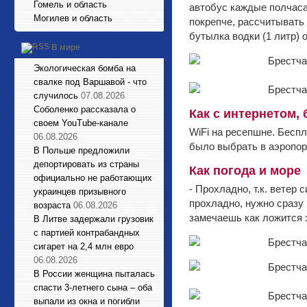
Гомель и область
автобус каждые полчаса,
Могилев и область
покрепче, рассчитывать н
бутылка водки (1 литр) 
В мире
Экологическая бомба на
свалке под Варшавой - что
случилось
07.08.2026
Соболенко рассказала о
Как с интернетом,
своем YouTube-канале
WiFi на реcепшне. Беспл
06.08.2026
было выбрать в аэропор
В Польше предложили
депортировать из страны
Как погода и море
официально не работающих
- Прохладно, т.к. ветер 
украинцев призывного
прохладно, нужно сразу 
возраста
06.08.2026
замечаешь как ложится з
В Литве задержали грузовик
с партией контрабандных
сигарет на 2,4 млн евро
06.08.2026
В России женщина пыталась
спасти 3-летнего сына – оба
выпали из окна и погибли