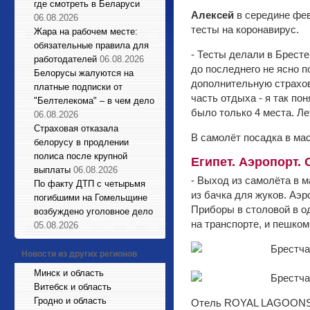
где смотреть в Беларуси
Алексей
в середине фев
06.08.2026
тесты на коронавирус.
Жара на рабочем месте:
обязательные правила для
- Тесты делали в Бресте
работодателей
06.08.2026
до последнего не ясно п
Белорусы жалуются на
дополнительную страхов
платные подписки от
часть отдыха - я так по
"Белтелекома" – в чем дело
было только 4 места. Ле
06.08.2026
Страховая отказала
В самолёт посадка в мас
белорусу в продлении
полиса после крупной
Египет. Аэропорт. 
выплаты
06.08.2026
- Выход из самолёта в м
По факту ДТП с четырьмя
из бачка для жуков. Аэр
погибшими на Гомельщине
Приборы в столовой в од
возбуждено уголовное дело
на транспорте, и пешком
05.08.2026
Новости из других регионов
Минск и область
Витебск и область
Гродно и область
Отель ROYAL LAGOONS R