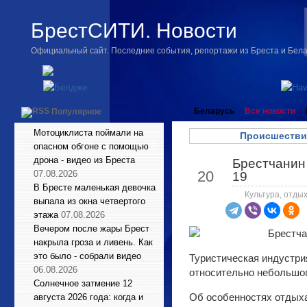
БрестСИТИ. Новости
Официальный сайт. Последние события, репортажи из Бреста и Бел
Беларусь
Все новости
Популярное
Мотоциклиста поймали на
Происшестви
опасном обгоне с помощью
дрона - видео из Бреста
Брестчанин 
Фев
20
07.08.2026
19
В Бресте маленькая девочка
Культура, отдых
выпала из окна четвертого
этажа
07.08.2026
Вечером после жары Брест
накрыла гроза и ливень. Как
это было - собрали видео
Туристическая индустри
06.08.2026
относительно небольшого
Солнечное затмение 12
Об особенностях отдыха
августа 2026 года: когда и