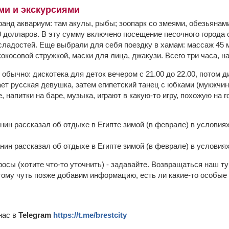
ми и экскурсиями
ранд аквариум: там акулы, рыбы; зоопарк со змеями, обезьянам
0 долларов. В эту сумму включено посещение песочного города 
 сладостей. Еще выбрали для себя поездку в хамам: массаж 45 м
кокосовой стружкой, маски для лица, джакузи. Всего три часа, на
 обычно: дискотека для деток вечером с 21.00 до 22.00, потом 
ет русская девушка, затем египетский танец с юбками (мукжчин
, напитки на баре, музыка, играют в какую-то игру, похожую на 
просы (хотите что-то уточнить) - задавайте. Возвращаться наш т
ому чуть позже добавим информацию, есть ли какие-то особые
нас в
Telegram
https://t.me/brestcity