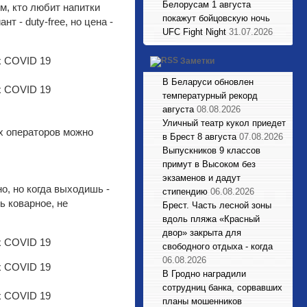
Белорусам 1 августа
ем, кто любит напитки
покажут бойцовскую ночь
т - duty-free, но цена -
UFC Fight Night
31.07.2026
Заметки
В Беларуси обновлен
температурный рекорд
августа
08.08.2026
Уличный театр кукол приедет
их операторов можно
в Брест 8 августа
07.08.2026
Выпускников 9 классов
примут в Высоком без
экзаменов и дадут
но, но когда выходишь -
стипендию
06.08.2026
ь коварное, не
Брест. Часть лесной зоны
вдоль пляжа «Красный
двор» закрыта для
свободного отдыха - когда
06.08.2026
В Гродно наградили
сотрудниц банка, сорвавших
планы мошенников