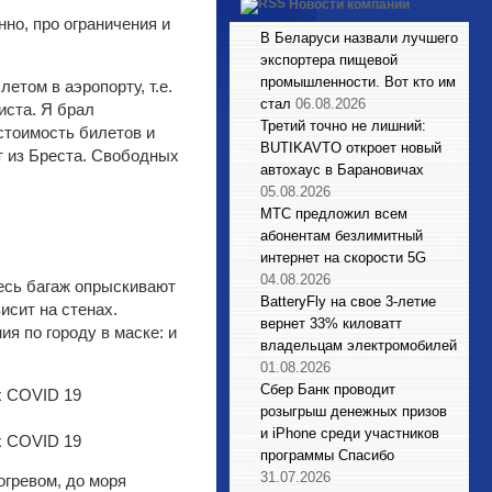
Новости компаний
но, про ограничения и
В Беларуси назвали лучшего
экспортера пищевой
промышленности. Вот кто им
етом в аэропорту, т.е.
стал
06.08.2026
иста. Я брал
Третий точно не лишний:
стоимость билетов и
BUTIKAVTO откроет новый
ет из Бреста. Свободных
автохаус в Барановичах
05.08.2026
МТС предложил всем
абонентам безлимитный
интернет на скорости 5G
04.08.2026
весь багаж опрыскивают
BatteryFly на свое 3-летие
исит на стенах.
вернет 33% киловатт
я по городу в маске: и
владельцам электромобилей
.
01.08.2026
Сбер Банк проводит
розыгрыш денежных призов
и iPhone среди участников
программы Спасибо
31.07.2026
гревом, до моря