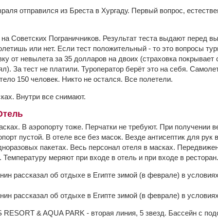
раля отправился из Бреста в Хургаду. Первый вопрос, естествен
 на Советских Пограничников. Результат теста выдают перед выл
олетишь или нет. Если тест положительный - то это вопросы тур
ку от невылета за 35 долларов на двоих (страховка покрывает 
нял). За тест не платили. Туроператор берёт это на себя. Самол
тело 150 человек. Никто не остался. Все полетели.
ках. Внутри все снимают.
Отель
асках. В аэропорту тоже. Перчатки не требуют. При получении 
опорт пустой. В отеле все без масок. Везде антисептик для рук в
норазовых пакетах. Весь персонал отеля в масках. Передвижени
. Температуру меряют при входе в отель и при входе в ресторан
ESORT & AQUA PARK - вторая линия, 5 звезд. Бассейн с подо