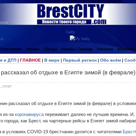
аруси
Популярное
Афиша
Погода
Камеры. Граница
Реклама
Контакты
я и ДТП
|
ГЛАВНОЕ
|
В мире
|
Первый регион
|
Обо всём
|
Сооб
рассказал об отдыхе в Египте зимой (в феврале)
, спорт
я из-за
коронавируса
переживает далеко не лучшие времена. И, 
 города, как Брест, на чартерные рейсы в Египет зимой набира
 в условиях COVID-19 брестчанин делится с читателями
Брес