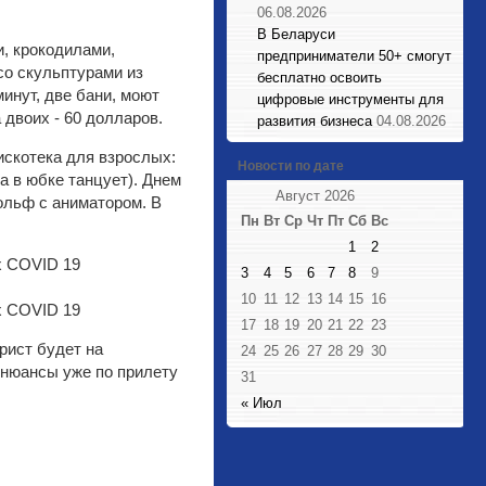
06.08.2026
В Беларуси
и, крокодилами,
предприниматели 50+ смогут
со скульптурами из
бесплатно освоить
инут, две бани, моют
цифровые инструменты для
 двоих - 60 долларов.
развития бизнеса
04.08.2026
дискотека для взрослых:
Новости по дате
а в юбке танцует). Днем
Август 2026
гольф с аниматором. В
Пн
Вт
Ср
Чт
Пт
Сб
Вс
1
2
3
4
5
6
7
8
9
10
11
12
13
14
15
16
17
18
19
20
21
22
23
урист будет на
24
25
26
27
28
29
30
 нюансы уже по прилету
31
« Июл