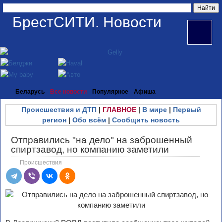
БрестСИТИ. Новости
Беларусь
Все новости
Популярное
Афиша
Происшествия и ДТП
|
ГЛАВНОЕ
|
В мире
|
Первый
регион
|
Обо всём
|
Сообщить новость
Отправились "на дело" на заброшенный
спиртзавод, но компанию заметили
Происшествия