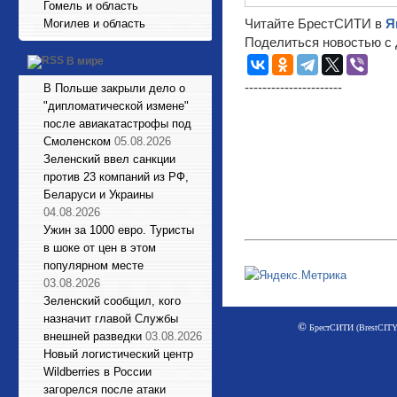
Гомель и область
Читайте БрестСИТИ в
Я
Могилев и область
Поделиться новостью с 
В мире
----------------------
В Польше закрыли дело о
"дипломатической измене"
после авиакатастрофы под
Смоленском
05.08.2026
Зеленский ввел санкции
против 23 компаний из РФ,
Беларуси и Украины
04.08.2026
Ужин за 1000 евро. Туристы
в шоке от цен в этом
популярном месте
03.08.2026
Зеленский сообщил, кого
назначит главой Службы
©
БрестСИТИ (BrestCITY)
внешней разведки
03.08.2026
Новый логистический центр
Wildberries в России
загорелся после атаки