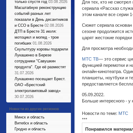
только спустя год
03.08.2026
Для тех, кто не смотрел
Масштабную реконструкцию
сериала «Рассказ служа
событий разных лет
этом канале все серии 1
показали в День десантников
Сюжет сериала основан 
и ССО в Бресте
02.08.2026
сезоне продолжится ист
ДТП в Бресте 31 июля:
мотоцикл и мопед - трое
царят жестокие порядки 
погибших
01.08.2026
Для просмотра необход
Cкульптуру коровы подарили
Лукашенко в Березе
МТС ТВ
— это сервис ци
сотрудники "Савушкин
функцией перемотки и н
продукта". Где её разместят
онлайн-кинотеатра. Оди
31.07.2026
планшеты, ноутбуки и т
Лукашенко посещает Брест.
предоставляется беспла
ОАО «Брестский
электроламповый завод»
05.09.2022.
30.07.2026
Больше интересного - у 
Новости из других регионов
Новости по теме:
МТС
Минск и область
***
Витебск и область
Понравился материа
Гродно и область