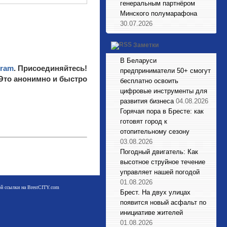
генеральным партнёром
Минского полумарафона
30.07.2026
Заметки
В Беларуси
gram
. Присоединяйтесь!
предприниматели 50+ смогут
 Это анонимно и быстро
бесплатно освоить
цифровые инструменты для
развития бизнеса
04.08.2026
Горячая пора в Бресте: как
готовят город к
отопительному сезону
03.08.2026
Погодный двигатель: Как
высотное струйное течение
управляет нашей погодой
01.08.2026
мой ссылки на BrestCITY.com
Брест. На двух улицах
появится новый асфальт по
инициативе жителей
01.08.2026