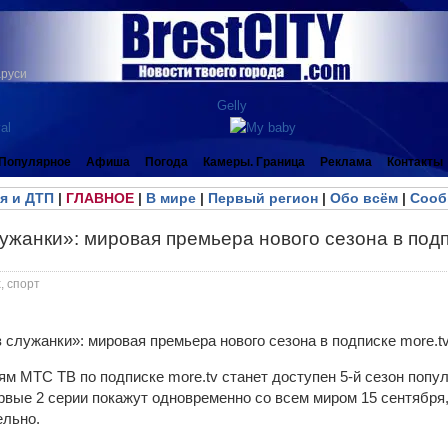
аруси
Популярное
Афиша
Погода
Камеры. Граница
Реклама
Контакты
я и ДТП
|
ГЛАВНОЕ
|
В мире
|
Первый регион
|
Обо всём
|
Сооб
ужанки»: мировая премьера нового сезона в подп
, спорт
ям МТС ТВ по подписке more.tv станет доступен 5-й сезон попу
рвые 2 серии покажут одновременно со всем миром 15 сентября,
ельно.