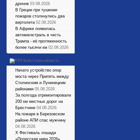
дронов
03.08.2026
В Греции при тушении
пожаров столкнулись два
вертолета
02.08.2026
В Африке появилась
автомагистраль в честь
Трампа - её протяженность
более тысячи км
02.08.2026
Брестская область
Начато устройство опор
моста через Припять между
Столинским и Лунинецким
районами
05.08.2026
За полгода отремонтировали
200 км местных дорог на
Брестчине
04.08.2026
На пожаре в Березовском
районе АПИ спас мужчину
04.08.2026
X Фестиваль лошади
«Полесская нива 2026»