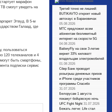
Новости компаний
 стартует марафон
 ТВ смогут увидеть на
Третий точно не лишний:
BUTIKAVTO откроет новый
автохаус в Барановичах
ргарет Этвуд. В 5-м
05.08.2026
дарством Галаад, где
МТС предложил всем
абонентам безлимитный
интернет на скорости 5G
04.08.2026
BatteryFly на свое 3-летие
у, пользоваться
вернет 33% киловатт
о 120 телеканалов и 4
владельцам электромобилей
 могут быть смартфоны,
01.08.2026
мента подписки сервис
Сбер Банк проводит
розыгрыш денежных призов
и iPhone среди участников
программы Спасибо
31.07.2026
Белорусам 1 августа
покажут бойцовскую ночь
UFC Fight Night
31.07.2026
Бежать легче: Life стал