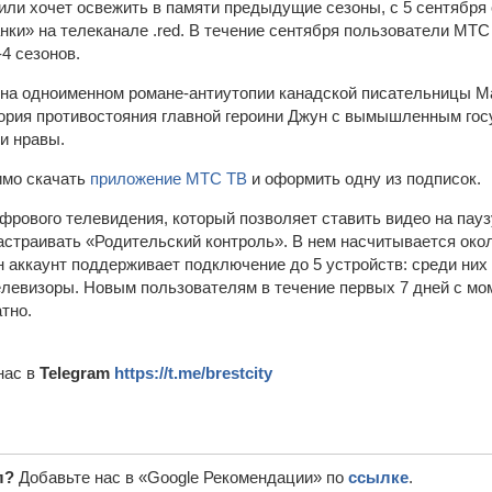
 или хочет освежить в памяти предыдущие сезоны, с 5 сентября
нки» на телеканале .red. В течение сентября пользователи МТС
-4 сезонов.
на одноименном романе-антиутопии канадской писательницы Ма
ория противостояния главной героини Джун с вымышленным госу
и нравы.
имо скачать
приложение МТС ТВ
и оформить одну из подписок.
фрового телевидения, который позволяет ставить видео на пауз
астраивать «Родительский контроль». В нем насчитывается окол
н аккаунт поддерживает подключение до 5 устройств: среди них
елевизоры. Новым пользователям в течение первых 7 дней с мо
тно.
нас в
Telegram
https://t.me/brestcity
л?
Добавьте нас в «Google Рекомендации» по
ссылке
.