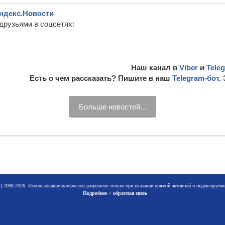
ндекс.Новости
друзьями в соцсетях:
Наш канал в
Viber
и
Tele
Есть о чем рассказать? Пишите в наш
Telegram-бот
.
Больше новостей...
 2006-2026. Использование материалов разрешено только при указании прямой активной и индексируе
Подробнее + обратная связь