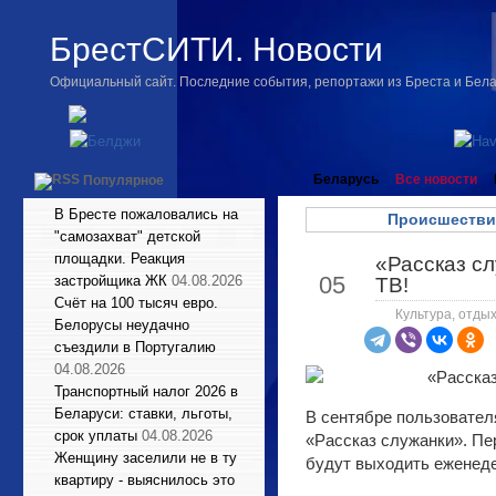
БрестСИТИ. Новости
Официальный сайт. Последние события, репортажи из Бреста и Бел
Беларусь
Все новости
Популярное
В Бресте пожаловались на
Происшестви
"самозахват" детской
площадки. Реакция
«Рассказ сл
Сен
05
застройщика ЖК
04.08.2026
ТВ!
Счёт на 100 тысяч евро.
Культура, отдых
Белорусы неудачно
съездили в Португалию
04.08.2026
Транспортный налог 2026 в
Беларуси: ставки, льготы,
В сентябре пользовател
срок уплаты
04.08.2026
«Рассказ служанки». Пе
Женщину заселили не в ту
будут выходить еженед
квартиру - выяснилось это