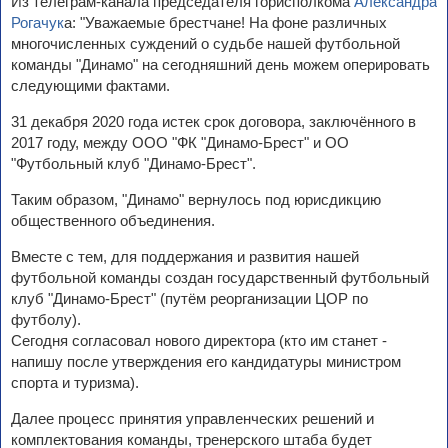
Из телеграм-канала председателя горисполкома
Александра
Рогачук
а: "Уважаемые брестчане! На фоне различных
многочисленных суждений о судьбе нашей футбольной
команды "Динамо" на сегодняшний день можем оперировать
следующими фактами.
31 декабря 2020 года истек срок договора, заключённого в
2017 году, между ООО "ФК "Динамо-Брест" и ОО
"Футбольный клуб "Динамо-Брест".
Таким образом, "Динамо" вернулось под юрисдикцию
общественного объединения.
Вместе с тем, для поддержания и развития нашей
футбольной команды создан государственный футбольный
клуб "Динамо-Брест" (путём реорганизации ЦОР по
футболу).
Сегодня согласовал нового директора (кто им станет -
напишу после утверждения его кандидатуры министром
спорта и туризма).
Далее процесс принятия управленческих решений и
комплектования команды, тренерского штаба будет