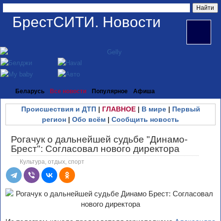
БрестСИТИ. Новости
Беларусь
Все новости
Популярное
Афиша
Происшествия и ДТП
|
ГЛАВНОЕ
|
В мире
|
Первый
регион
|
Обо всём
|
Сообщить новость
Рогачук о дальнейшей судьбе "Динамо-
Брест": Согласовал нового директора
Культура, отдых, спорт