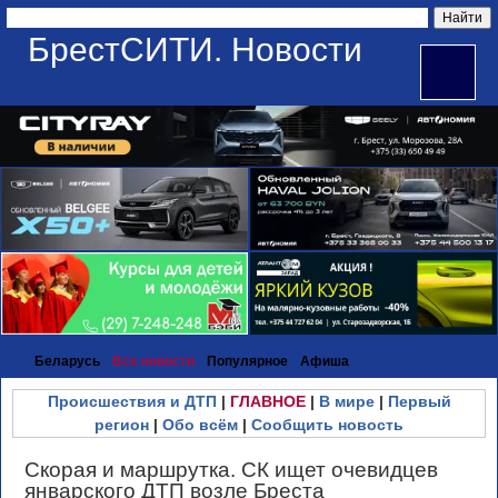
БрестСИТИ. Новости
Беларусь
Все новости
Популярное
Афиша
Происшествия и ДТП
|
ГЛАВНОЕ
|
В мире
|
Первый
регион
|
Обо всём
|
Сообщить новость
Скорая и маршрутка. СК ищет очевидцев
январского ДТП возле Бреста