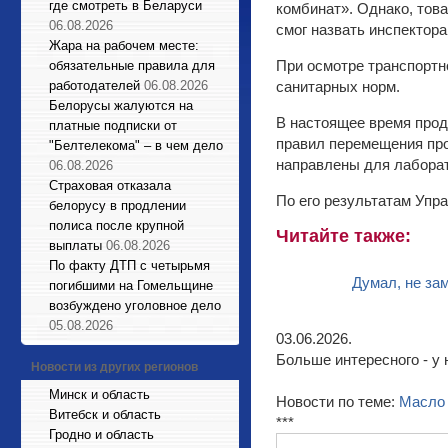
где смотреть в Беларуси
комбинат». Однако, тов
06.08.2026
смог назвать инспектора
Жара на рабочем месте:
При осмотре транспортн
обязательные правила для
работодателей
06.08.2026
санитарных норм.
Белорусы жалуются на
В настоящее время прод
платные подписки от
правил перемещения пр
"Белтелекома" – в чем дело
направлены для лабора
06.08.2026
Страховая отказала
По его результатам Упр
белорусу в продлении
полиса после крупной
Читайте также:
выплаты
06.08.2026
По факту ДТП с четырьмя
Думал, не за
погибшими на Гомельщине
возбуждено уголовное дело
05.08.2026
03.06.2026.
Больше интересного - у 
Новости из других регионов
Минск и область
Новости по теме:
Масло
Витебск и область
***
Гродно и область