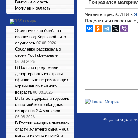
Понравился материа
Гомель и область
Могилев и область
Читайте БрестСИТИ в
Я
Поделиться новостью с 
В мире
Экологическая бомба на
----------------------
свалке под Варшавой - что
случилось
07.08.2026
Соболенко рассказала о
своем YouTube-канале
06.08.2026
В Польше предложили
депортировать из страны
официально не работающих
украинцев призывного
возраста
06.08.2026
В Литве задержали грузовик
с партией контрабандных
сигарет на 2,4 млн евро
06.08.2026
©
БрестСИТИ (BrestCITY)
В России женщина пыталась
спасти 3-летнего сына – оба
выпали из окна и погибли