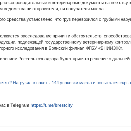
арно-сопроводительные и ветеринарные документы на нее отсут
м ведомства ни отправителя, ни получателя масла.
ого средства установлено, что груз перевозился с грубыми на
олжается расследование причин и обстоятельств, способство
одукции, подлежащей государственному ветеринарному контро
торного исследования в Брянский филиал ФГБУ «ВНИИЗЖ».
авлением Россельхознадзора будет принято решение о дальнейш
метят? Нагрузил в пакеты 144 упаковки масла и попытался скрыт
нас в
Telegram
https://t.me/brestcity