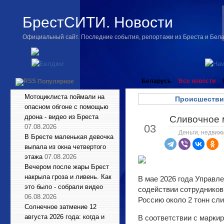
БрестСИТИ. Новости
Официальный сайт. Последние события, репортажи из Бреста и Бел
Беларусь
Все новости
Популярное
Мотоциклиста поймали на
Происшестви
опасном обгоне с помощью
дрона - видео из Бреста
Сливочное 
Июн
03
07.08.2026
Деньги, недвиж
В Бресте маленькая девочка
выпала из окна четвертого
этажа
07.08.2026
Вечером после жары Брест
накрыла гроза и ливень. Как
В мае 2026 года Управл
это было - собрали видео
содействии сотрудников
06.08.2026
Россию около 2 тонн сли
Солнечное затмение 12
августа 2026 года: когда и
В соответствии с марки