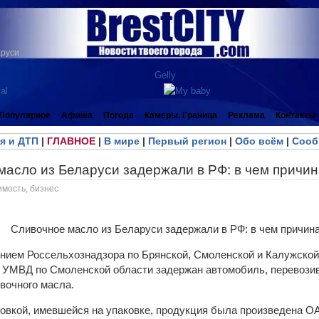
аруси
Популярное
Афиша
Погода
Камеры. Граница
Реклама
Контакты
я и ДТП
|
ГЛАВНОЕ
|
В мире
|
Первый регион
|
Обо всём
|
Сооб
масло из Беларуси задержали в РФ: в чем причи
имость, бизнес
ением Россельхознадзора по Брянской, Смоленской и Калужской
 УМВД по Смоленской области задержан автомобиль, перевози
вочного масла.
ровкой, имевшейся на упаковке, продукция была произведена 