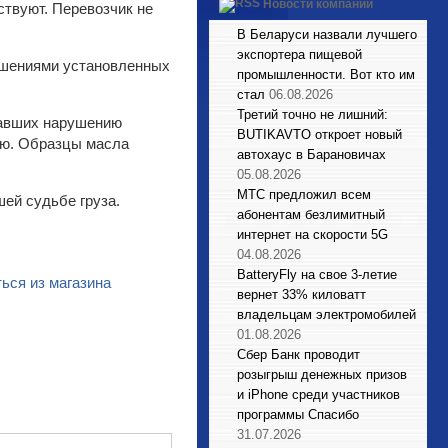
Новости компаний
ствуют. Перевозчик не
В Беларуси назвали лучшего
экспортера пищевой
рушениями установленных
промышленности. Вот кто им
стал
06.08.2026
Третий точно не лишний:
вавших нарушению
BUTIKAVTO откроет новый
лю. Образцы масла
автохаус в Барановичах
05.08.2026
МТС предложил всем
ей судьбе груза.
абонентам безлимитный
интернет на скорости 5G
04.08.2026
BatteryFly на свое 3-летие
ься из магазина
вернет 33% киловатт
владельцам электромобилей
01.08.2026
Сбер Банк проводит
розыгрыш денежных призов
и iPhone среди участников
программы Спасибо
31.07.2026