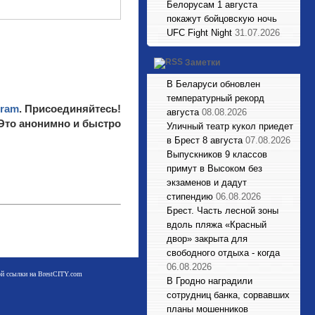
Белорусам 1 августа
покажут бойцовскую ночь
UFC Fight Night
31.07.2026
Заметки
В Беларуси обновлен
температурный рекорд
gram
. Присоединяйтесь!
августа
08.08.2026
 Это анонимно и быстро
Уличный театр кукол приедет
в Брест 8 августа
07.08.2026
Выпускников 9 классов
примут в Высоком без
экзаменов и дадут
стипендию
06.08.2026
Брест. Часть лесной зоны
вдоль пляжа «Красный
двор» закрыта для
свободного отдыха - когда
06.08.2026
мой ссылки на BrestCITY.com
В Гродно наградили
сотрудниц банка, сорвавших
планы мошенников