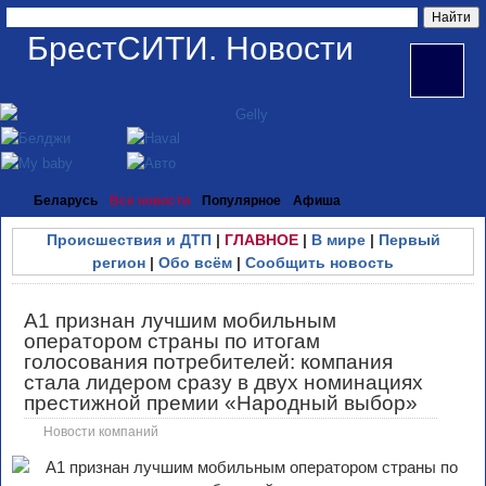
БрестСИТИ. Новости
Беларусь
Все новости
Популярное
Афиша
Происшествия и ДТП
|
ГЛАВНОЕ
|
В мире
|
Первый
регион
|
Обо всём
|
Сообщить новость
А1 признан лучшим мобильным
оператором страны по итогам
голосования потребителей: компания
стала лидером сразу в двух номинациях
престижной премии «Народный выбор»
Новости компаний