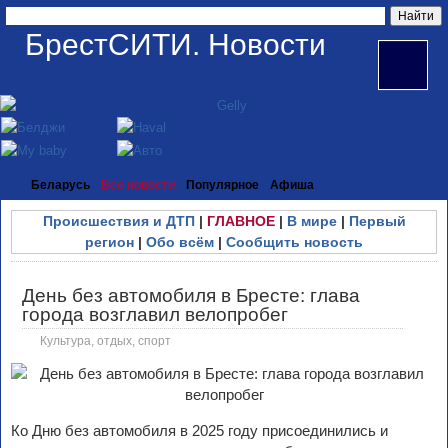
БрестСИТИ. Новости
Беларусь
Все новости
Популярное
Афиша
Происшествия и ДТП
|
ГЛАВНОЕ
|
В мире
|
Первый
регион
|
Обо всём
|
Сообщить новость
День без автомобиля в Бресте: глава
города возглавил велопробег
Культура, отдых, спорт
Ко Дню без автомобиля в 2025 году присоединились и