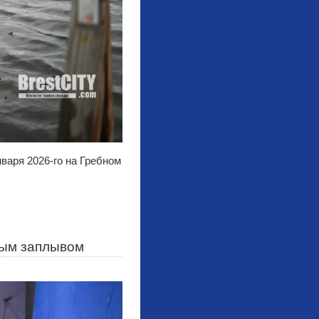
аря 2026-го на Гребном
вым заплывом