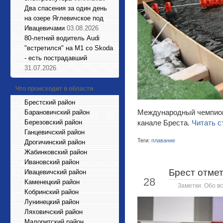
Два спасения за один день
на озере Яглевичское под
Ивацевичами
03.08.2026
80-летний водитель Audi
"встретился" на М1 со Skoda
- есть пострадавший
31.07.2026
Что происходит в области
Брестский район
Международный чемпиона
Барановичский район
канале Бреста.
Читать с
Березовский район
Ганцевичский район
Теги:
плавание
Дрогичинский район
Жабинковский район
Ивановский район
Брест отме
Ивацевичский район
Окт
28
Каменецкий район
Заметки. Обо вс
Кобринский район
Лунинецкий район
Ляховичский район
Малоритский район