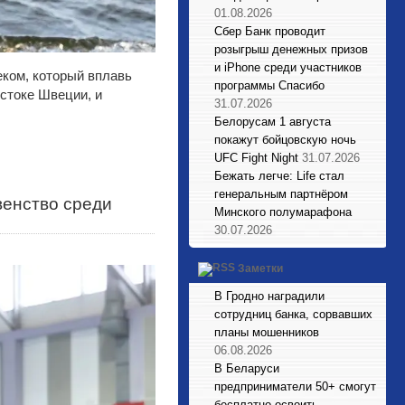
01.08.2026
Сбер Банк проводит
розыгрыш денежных призов
и iPhone среди участников
еком, который вплавь
программы Спасибо
остоке Швеции, и
31.07.2026
Белорусам 1 августа
покажут бойцовскую ночь
UFC Fight Night
31.07.2026
Бежать легче: Life стал
генеральным партнёром
венство среди
Минского полумарафона
30.07.2026
Заметки
В Гродно наградили
сотрудниц банка, сорвавших
планы мошенников
06.08.2026
В Беларуси
предприниматели 50+ смогут
бесплатно освоить