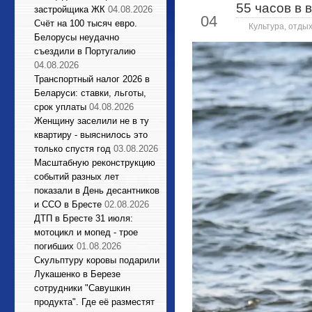
55 часов в 
Авг
застройщика ЖК
04.08.2026
04
Счёт на 100 тысяч евро.
Культура, отдых
Белорусы неудачно
съездили в Португалию
04.08.2026
Транспортный налог 2026 в
Беларуси: ставки, льготы,
срок уплаты
04.08.2026
Женщину заселили не в ту
квартиру - выяснилось это
только спустя год
03.08.2026
Масштабную реконструкцию
событий разных лет
показали в День десантников
и ССО в Бресте
02.08.2026
ДТП в Бресте 31 июля:
мотоцикл и мопед - трое
погибших
01.08.2026
Cкульптуру коровы подарили
Лукашенко в Березе
сотрудники "Савушкин
продукта". Где её разместят