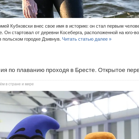
мей Кубковски внес свое имя в историю: он стал первым челов
е. Он стартовал от деревни Косеберга, расположенной на юго-в
 польском городке Дзивнув.
Читать статью далее »
ия по плаванию проходя в Бресте. Открытое пер
ём в стране и мире