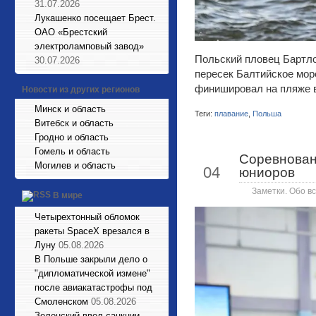
31.07.2026
Лукашенко посещает Брест.
ОАО «Брестский
электроламповый завод»
Польский пловец Бартло
30.07.2026
пересек Балтийское мор
финишировал на пляже в
Новости из других регионов
Минск и область
Теги:
плавание
,
Польша
Витебск и область
Гродно и область
Гомель и область
Соревнован
Фев
Могилев и область
04
юниоров
Заметки. Обо вс
В мире
Четырехтонный обломок
ракеты SpaceX врезался в
Луну
05.08.2026
В Польше закрыли дело о
"дипломатической измене"
после авиакатастрофы под
Смоленском
05.08.2026
Зеленский ввел санкции