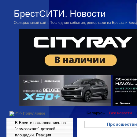
БрестСИТИ. Новости
Официальный сайт. Последние события, репортажи из Бреста и Бел
Беларусь
Все новости
Популярное
В Бресте пожаловались на
Происшестви
"самозахват" детской
площадки. Реакция