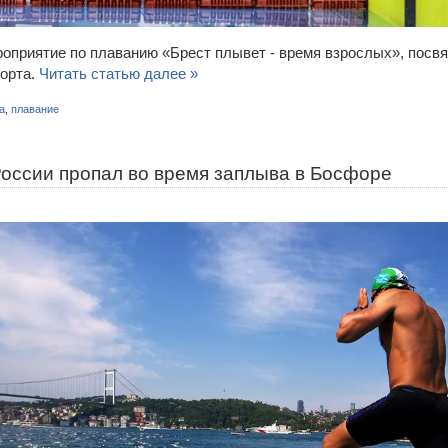
оприятие по плаванию «Брест плывет - время взрослых», посв
орта.
Читать статью далее »
а
,
плавание
России пропал во время заплыва в Босфоре