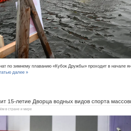
т по зимнему плаванию «Кубок Дружбы» проходит в начале янв
татью далее »
тит 15-летие Дворца водных видов спорта массо
ём в стране и мире