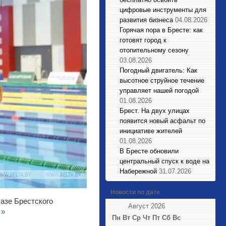
цифровые инструменты для
развития бизнеса
04.08.2026
Горячая пора в Бресте: как
готовят город к
отопительному сезону
03.08.2026
Погодный двигатель: Как
высотное струйное течение
управляет нашей погодой
01.08.2026
Брест. На двух улицах
появится новый асфальт по
инициативе жителей
01.08.2026
В Бресте обновили
центральный спуск к воде на
Набережной
31.07.2026
Новости по дате
азе Брестского
Август 2026
 »
Пн
Вт
Ср
Чт
Пт
Сб
Вс