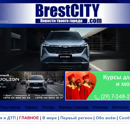
аруси
Популярное
Афиша
Погода
Камеры. Граница
Реклама
Контакты
я и ДТП
|
ГЛАВНОЕ
|
В мире
|
Первый регион
|
Обо всём
|
Сооб