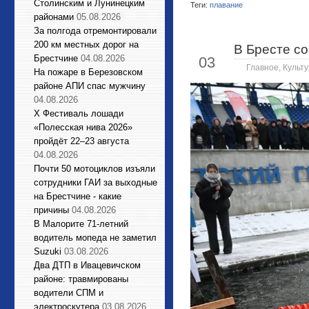
Столинским и Лунинецким
Теги:
плавание
районами
05.08.2026
За полгода отремонтировали
200 км местных дорог на
В Бресте c
Янв
Брестчине
04.08.2026
03
Главное
,
Культу
На пожаре в Березовском
районе АПИ спас мужчину
04.08.2026
X Фестиваль лошади
«Полесская нива 2026»
пройдёт 22–23 августа
04.08.2026
Почти 50 мотоциклов изъяли
сотрудники ГАИ за выходные
на Брестчине - какие
причины
04.08.2026
В Малорите 71-летний
водитель мопеда не заметил
Suzuki
03.08.2026
Два ДТП в Ивацевичском
районе: травмированы
водители СПМ и
электроскутера
03.08.2026