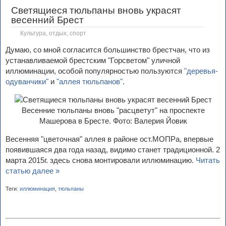
Светящиеся тюльпаны вновь украсят
весенний Брест
Культура, отдых, спорт
Думаю, со мной согласится большинство брестчан, что из
устанавливаемой брестским "Горсветом" уличной
иллюминации, особой популярностью пользуются
"деревья-
одуванчики"
и
"аллея тюльпанов"
.
Весенние тюльпаны вновь "расцветут" на проспекте
Машерова в Бресте. Фото: Валерия Йовик
Весенняя "цветочная" аллея в районе ост.МОПРа, впервые
появившаяся два года назад, видимо станет традиционной. 2
марта 2015г. здесь снова монтировали иллюминацию.
Читать
статью далее »
Теги:
иллюминация
,
тюльпаны