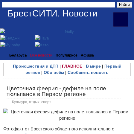
БрестСИТИ. Новости
Беларусь
Все новости
Популярное
Афиша
Происшествия и ДТП
|
ГЛАВНОЕ
|
В мире
|
Первый
регион
|
Обо всём
|
Сообщить новость
Цветочная феерия - дефиле на поле
тюльпанов в Первом регионе
Культура, отдых, спорт
Фотофакт от Брестского областного исполнительного