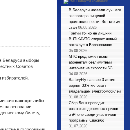
Новости компаний
В Беларуси назвали лучшего
экспортера пищевой
промышленности. Вот кто им
стал
06.08.2026
Третий точно не лишний:
BUTIKAVTO откроет новый
автохаус в Барановичах
05.08.2026
МТС предложил всем
абонентам безлимитный
интернет на скорости 5G
04.08.2026
и избирателей,
BatteryFly на свое 3-летие
вернет 33% киловатт
владельцам электромобилей
01.08.2026
омиссии
паспорт либо
Сбер Банк проводит
ия на основании
розыгрыш денежных призов
уденческому билету,
и iPhone среди участников
программы Спасибо
31.07.2026
участие в голосовании