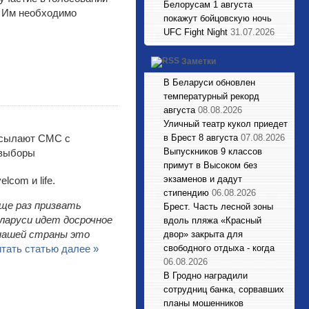
Белорусам 1 августа
. Им необходимо
покажут бойцовскую ночь
UFC Fight Night
31.07.2026
Заметки
В Беларуси обновлен
температурный рекорд
августа
08.08.2026
Уличный театр кукол приедет
в Брест 8 августа
07.08.2026
Выпускников 9 классов
примут в Высоком без
экзаменов и дадут
com и life.
стипендию
06.08.2026
ще раз призвать
Брест. Часть лесной зоны
еларуси идет досрочное
вдоль пляжа «Красный
 нашей страны это
двор» закрыта для
тать статью далее »
свободного отдыха - когда
06.08.2026
В Гродно наградили
сотрудниц банка, сорвавших
планы мошенников