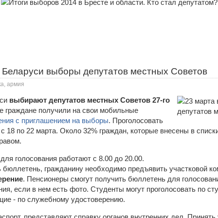
в Беларуси выборы депутатов местных Советов
ка, армия
уси
выбирают депутатов местных Советов 27-го
ие граждане получили на свои мобильные
ния с приглашением на выборы
. Проголосовать
с 18 по 22 марта. Около 32% граждан, которые внесены в списк
равом.
для голосования работают с 8.00 до 20.00.
ь бюллетень, гражданину необходимо предъявить участковой к
ерение
. Пенсионеры смогут получить бюллетень для голосован
ия, если в нем есть фото. Студенты могут проголосовать по ст
ие - по служебному удостоверению.
спорт, представляют справку органов внутренних дел. Принять 