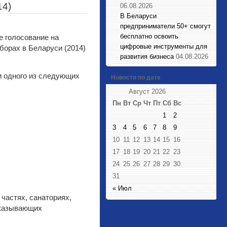
14)
06.08.2026
В Беларуси
предприниматели 50+ смогут
бесплатно освоить
цифровые инструменты для
развития бизнеса
04.08.2026
и одного из следующих
Новости по дате
Август 2026
Пн
Вт
Ср
Чт
Пт
Сб
Вс
1
2
3
4
5
6
7
8
9
10
11
12
13
14
15
16
17
18
19
20
21
22
23
24
25
26
27
28
29
30
31
« Июл
 частях, санаториях,
оказывающих