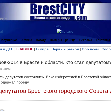
аруси
Популярное
Афиша
Погода
Камеры. Граница
Реклама
Контакты
я и ДТП
|
ГЛАВНОЕ
|
В мире
|
Первый регион
|
Обо всём
|
Сооб
ов-2014 в Бресте и области. Кто стал депутатом
ка, армия
ы депутатов состоялись. Явка избирателей в Брестской облас
 одержал победу.
депутатов Брестского городского Совета 