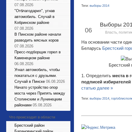
07.08.2026
Теги:
выборы 2014
"Отблагодарил", угнав
автомобиль. Случай в
Кобринском районе
Выборы 201
Фев
07.08.2026
06
Власть, полити
В Пинском районе начали
разводить мясных коров
На основании части один
07.08.2026
Беларусь
Брестский гор
Пресс-подборщик горел в
Каменецком районе
06.08.2026
Брестский 
Угнал автомобиль, чтобы
1. Определить
места в 
покататься с друзьями.
Случай в Пинске
06.08.2026
подписей избирателей
Начато устройство опор
статью далее »
моста через Припять между
Теги:
выборы 2014
,
гор/облиспол
Столинским и Лунинецким
районами
05.08.2026
Что происходит в области
Брестский район
Барановичский район