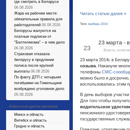
где смотреть в Беларуси
06.08.2026
Жара на рабочем месте:
Читать статью далее »
обязательные правила для
Теги:
выборы 2014
работодателей
06.08.2026
Белорусы жалуются на
платные подписки от
23 марта - 
"Белтелекома" – в чем дело
Мар
23
06.08.2026
Власть, полити
Страховая отказала
23 марта 2014г. в Белар
белорусу в продлении
полиса после крупной
созыва
. Накануне мног
выплаты
06.08.2026
телефоны
СМС-соообще
По факту ДТП с четырьмя
можно было и досрочно, 
погибшими на Гомельщине
воспользовались этим п
возбуждено уголовное дело
В день выборов участки 
05.08.2026
Для того чтобы получит
водительское удостов
Новости из других регионов
пенсионного удостоверен
Минск и область
государственные служащ
Витебск и область
Гродно и область
Граждане, утратившие па