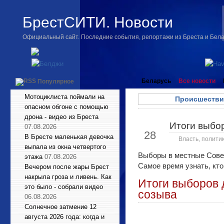
БрестСИТИ. Новости
Официальный сайт. Последние события, репортажи из Бреста и Бел
Беларусь
Все новости
Популярное
Мотоциклиста поймали на
Происшестви
опасном обгоне с помощью
дрона - видео из Бреста
Итоги выбор
Мар
07.08.2026
28
В Бресте маленькая девочка
Власть, полити
выпала из окна четвертого
Выборы в местные Совет
этажа
07.08.2026
Самое время узнать, кто
Вечером после жары Брест
накрыла гроза и ливень. Как
Итоги выборов 
это было - собрали видео
созыва
06.08.2026
Солнечное затмение 12
августа 2026 года: когда и