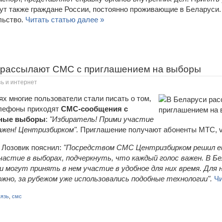
ут также граждане России, постоянно проживающие в Беларуси
льство.
Читать статью далее »
 рассылают СМС с приглашением на выборы
ь и интернет
х многие пользователи стали писать о том,
елефоны приходят
СМС-сообщения с
тные выборы
:
"Избиратель! Прими участие
важен! Центризбирком".
Приглашение получают абоненты МТС, vel
 Лозовик пояснил:
"Посредством СМС Центризбирком решил е
астие в выборах, подчеркнуть, что каждый голос важен. В Б
и могут принять в нем участие в удобное для них время. Для
жно, за рубежом уже использовались подобные технологии".
Чи
вязь
,
смс