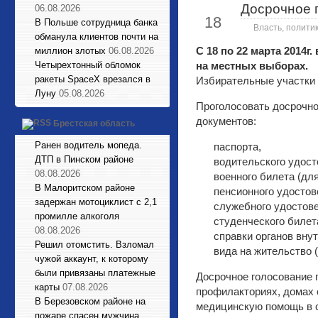
Досрочное 
06.08.2026
Мар
18
В Польше сотрудница банка
Власть, полити
обманула клиентов почти на
С 18 по 22 марта 2014г
миллион злотых
06.08.2026
Четырехтонный обломок
на местных выборах.
ракеты SpaceX врезался в
Избирательные участки б
Луну
05.08.2026
Проголосовать досрочно
документов:
Брестская область
Ранен водитель мопеда.
паспорта,
ДТП в Пинском районе
водительского удост
08.08.2026
военного билета (дл
В Малоритском районе
пенсионного удостов
задержан мотоциклист с 2,1
служебного удостове
промилле алкоголя
студенческого билет
08.08.2026
справки органов вну
Решил отомстить. Взломал
вида на жительство 
чужой аккаунт, к которому
были привязаны платежные
Досрочное голосование п
карты
07.08.2026
профилакториях, домах 
В Березовском районе на
медицинскую помощь в 
пожаре спасен мужчина