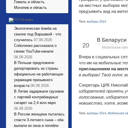
Гомель и область
на местных выборах мог
Могилев и область
предъявить вид на жите
В мире
Теги:
выборы 2014
Экологическая бомба на
свалке под Варшавой - что
В Беларуси
случилось
07.08.2026
Мар
20
Соболенко рассказала о
Мобильная связ
своем YouTube-канале
Вчера в социальных сетя
06.08.2026
что им на мобильные т
В Польше предложили
депортировать из страны
приглашением на мес
официально не работающих
в выборах! Твой голос 
украинцев призывного
Секретарь ЦИК Николай
возраста
06.08.2026
избирателей принять уч
В Литве задержали грузовик
голосование, избирател
с партией контрабандных
сигарет на 2,4 млн евро
новшество, хотя, возмо
06.08.2026
Теги:
выборы 2014
,
Мобильная с
В России женщина пыталась
спасти 3-летнего сына – оба
выпали из окна и погибли