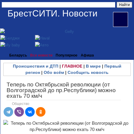
БрестСИТИ. Новости
Беларусь
Все новости
Популярное
Афиша
Происшествия и ДТП
|
ГЛАВНОЕ
|
В мире
|
Первый
регион
|
Обо всём
|
Сообщить новость
Теперь по Октябрьской революции (от
Волгоградской до пр.Республики) можно
ехать 70 км/ч
Общество