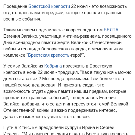
Посещение
Брестской крепости
22 июня - это возможность
отдать дань памяти предкам, которые прошли страшные
военные события.
Таким мнением поделилась с корреспондентом
БЕЛТА
Евгения Загайко, участница митинга-реквиема, посвященного
Дню всенародной памяти жертв Великой Отечественной
войны и геноцида белорусского народа, в мемориальном
комплексе "
Брестская крепость
-герой".
У семьи Загайко из
Кобрина
приезжать в Брестскую
крепость в ночь 22 июня - традиция. "Как в такую ночь можно
дома оставаться? Мы всегда приезжаем. Тем более что в
нашей семье дед воевал. И приехать сюда - это
возможность отдать дань памяти нашим предкам, которые
прошли те страшные события", - поделилась Евгения
Загайко, добавив, что ее дети интересуются темой Великой
Отечественной войны и важно поддерживать интерес,
давать возможность узнать что-то новое.
Путь в 2 тыс. км преодолели супруги Ирина и Сергей
Исаевы. "Мы намеренно ехали сюда, в Брестскую крепость,