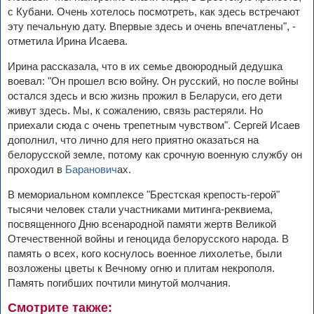
с Кубани. Очень хотелось посмотреть, как здесь встречают
эту печальную дату. Впервые здесь и очень впечатлены", -
отметила Ирина Исаева.
Ирина рассказала, что в их семье двоюродный дедушка
воевал: "Он прошел всю войну. Он русский, но после войны
остался здесь и всю жизнь прожил в Беларуси, его дети
живут здесь. Мы, к сожалению, связь растеряли. Но
приехали сюда с очень трепетным чувством". Сергей Исаев
дополнил, что лично для него приятно оказаться на
белорусской земле, потому как срочную военную службу он
проходил в
Баранович
ах.
В мемориальном комплексе "Брестская крепость-герой"
тысячи человек стали участниками митинга-реквиема,
посвященного Дню всенародной памяти жертв Великой
Отечественной войны и геноцида белорусского народа. В
память о всех, кого коснулось военное лихолетье, были
возложены цветы к Вечному огню и плитам некрополя.
Память погибших почтили минутой молчания.
Смотрите также: