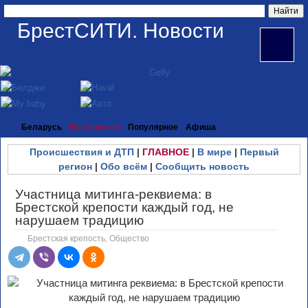
БрестСИТИ. Новости
Беларусь
Все новости
Популярное
Афиша
Происшествия и ДТП
|
ГЛАВНОЕ
|
В мире
|
Первый
регион
|
Обо всём
|
Сообщить новость
Участница митинга-реквиема: в
Брестской крепости каждый год, не
нарушаем традицию
Брестская крепость
,
Общество