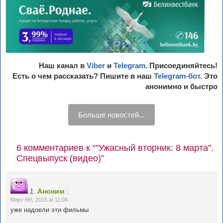
Наш канал в
Viber
и
Telegram
. Присоединяйтесь!
Есть о чем рассказать? Пишите в наш
Telegram-бот
. Это
анонимно и быстро
Больше новостей...
6 комментариев к “"Ужасный вторник: 8 марта".
Спецвыпуск (видео)”
Аноним
1.
:
Март 8th, 2015 at 11:08
уже надоели эти фильмы