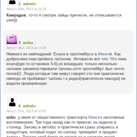
admin
2.
:
Август 30th, 2013 at 21:25
Камрадов
, то-то я смотрю зайцы притихли, не отписываются
уже)))
anku
3.
:
Август 31st, 2013 at 14:05
Немного из наблюдений. Ехала в троллейбусе в
Минск
е. Как
добросовестная,пробила талончик. Интересно вот что. Что пока
ехала(где-то остановок 5-6),из вошедших только несколько
человек закомпостировали талоны,хотя троллейбус был почти
полон(!). Люди,которые там живут,говорят,что они практически
никогда не пробивают талоны,т.к.редко(практически никогда) не
видели проверяющих.
admin
4.
:
Август 31st, 2013 at 23:02
anku
, у меня от общественного транспорта
Минска
негативные
воспоминания. Три года назад как-то приехал на неделю в
столицу. Захожу в автобус и практически сразу упираюсь в
кондуктора, который ходит по салону, проверяет и продает
талоны. Достаю свой билет из кошелька и начинаю искать