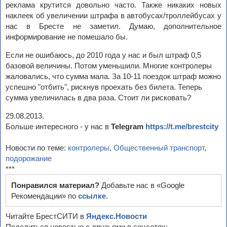
реклама крутится довольно часто. Также никаких новых
наклеек об увеличении штрафа в автобусах/троллейбусах у
нас в Бресте не заметил. Думаю, дополнительное
информирование не помешало бы.
Если не ошибаюсь, до 2010 года у нас и был штраф 0,5
базовой величины. Потом уменьшили. Многие контролеры
жаловались, что сумма мала. За 10-11 поездок штраф можно
успешно "отбить", рискнув проехать без билета. Теперь
сумма увеличилась в два раза. Стоит ли рисковать?
29.08.2013.
Больше интересного - у нас в
Telegram
https://t.me/brestcity
Новости по теме:
контролеры
,
Общественный транспорт
,
подорожание
***
Понравился материал?
Добавьте нас в «Google
Рекомендации» по
ссылке
.
Читайте БрестСИТИ в
Яндекс.Новости
Поделиться новостью с друзьями в соцсетях: