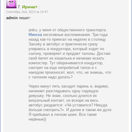
Ирина+
7.
:
Сентябрь 2nd, 2013 at 14:47
admin
пишет:
anku, у меня от общественного транспорта
Минска
негативные воспоминания. Три года
назад как-то приехал на неделю в столицу.
Захожу в автобус и практически сразу
упираюсь в кондуктора, который ходит по
салону, проверяет и продает талоны. Достаю
свой билет из кошелька и начинаю искать
компостер. Тут оборачивается кондуктор,
смотрит на еще непробитый талон и с
наездом произносит, мол, что, не знаешь, что
с талоном надо делать?
Через минут пять заходит парень и, видимо,
начинает разглядывать одну сидящую
девушку. Не знаю, сколько длился их
визуальный контакт, но вскоре на весь
автобус раздается: «Чё уставился? Некуда
больше смотреть?». И далее в таком же духе.
Я пребывал в легком шоке. Все такие
нервные))