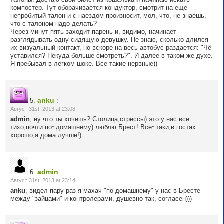
компостер. Тут оборачивается кондуктор, смотрит на еще
непробитый талон и с наездом произносит, мол, что, не знаешь,
что с талоном надо делать?
Через минут пять заходит парень и, видимо, начинает
разглядывать одну сидящую девушку. Не знаю, сколько длился
их визуальный контакт, но вскоре на весь автобус раздается: "Чё
уставился? Некуда больше смотреть?". И далее в таком же духе.
Я пребывал в легком шоке. Все такие нервные))
anku
5.
:
Август 31st, 2013 at 23:08
admin
, ну что ты хочешь? Столица,стрессы) это у нас все
тихо,почти по~домашнему) люблю Брест! Все~таки,в гостях
хорошо,а дома лучше!)
admin
6.
:
Август 31st, 2013 at 23:14
anku
, видел пару раз я махач "по-домашнему" у нас в Бресте
между "зайцами" и контролерами, душевно так, согласен)))