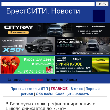
БрестСИТИ. Новости
Беларусь
Все новости
Популярное
Афиша
Происшествия и ДТП
|
ГЛАВНОЕ
|
В мире
|
Первый
регион
|
Обо всём
|
Сообщить новость
В Беларуси ставка рефинансирования с
1 июля снижается до 7,75%