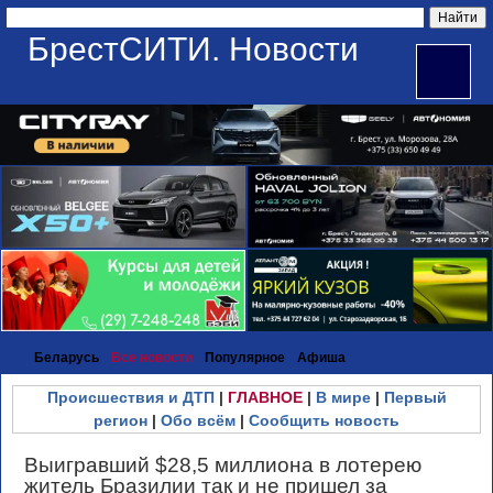
БрестСИТИ. Новости
Беларусь
Все новости
Популярное
Афиша
Происшествия и ДТП
|
ГЛАВНОЕ
|
В мире
|
Первый
регион
|
Обо всём
|
Сообщить новость
Выигравший $28,5 миллиона в лотерею
житель Бразилии так и не пришел за