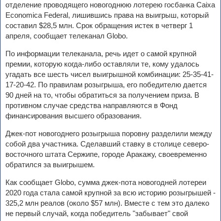
отделение проводящего новогоднюю лотерею госбанка Caixa
Economica Federal, лишившись права на выигрыш, который
составил $28,5 млн. Срок обращения истек в четверг 1
апреля, сообщает телеканал Globo.
По информации телеканала, речь идет о самой крупной
премии, которую когда-либо оставляли те, кому удалось
угадать все шесть чисел выигрышной комбинации: 25-35-41-
17-20-42. По правилам розыгрыша, его победителю дается
90 дней на то, чтобы обратиться за получением приза. В
противном случае средства направляются в Фонд
финансирования высшего образования.
Джек-пот новогоднего розыгрыша поровну разделили между
собой два участника. Сделавший ставку в столице северо-
восточного штата Сержипе, городе Аракажу, своевременно
обратился за выигрышем.
Как сообщает Globo, сумма джек-пота новогодней лотереи
2020 года стала самой крупной за всю историю розыгрышей -
325,2 млн реалов (около $57 млн). Вместе с тем это далеко
не первый случай, когда победитель "забывает" свой