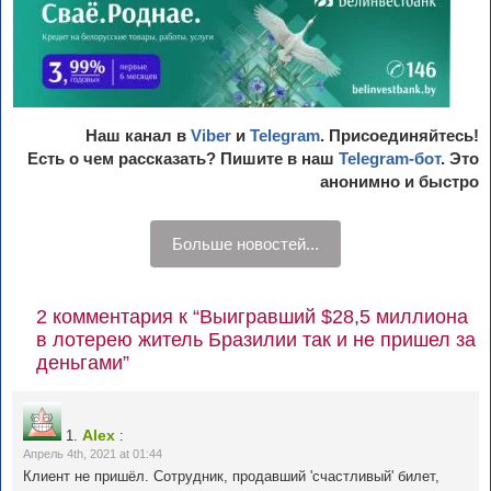
Наш канал в
Viber
и
Telegram
. Присоединяйтесь!
Есть о чем рассказать? Пишите в наш
Telegram-бот
. Это
анонимно и быстро
Больше новостей...
2 комментария к “Выигравший $28,5 миллиона
в лотерею житель Бразилии так и не пришел за
деньгами”
Alex
1.
:
Апрель 4th, 2021 at 01:44
Клиент не пришёл. Сотрудник, продавший 'счастливый' билет,