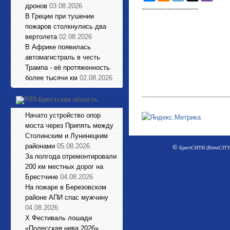
дронов
03.08.2026
----------------------
В Греции при тушении
пожаров столкнулись два
вертолета
02.08.2026
В Африке появилась
автомагистраль в честь
Трампа - её протяженность
более тысячи км
02.08.2026
Брестская область
Начато устройство опор
моста через Припять между
Столинским и Лунинецким
районами
05.08.2026
©
БрестСИТИ (BrestCITY)
За полгода отремонтировали
200 км местных дорог на
Брестчине
04.08.2026
На пожаре в Березовском
районе АПИ спас мужчину
04.08.2026
X Фестиваль лошади
«Полесская нива 2026»