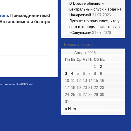
В Бресте обновили
центральный спуск к воде на
gram
. Присоединяйтесь!
Набережной
31.07.2026
Лукашенко признался, что у
 Это анонимно и быстро
него в холодильнике только
«Савушкин»
31.07.2026
Новости по дате
Август 2026
Пн
Вт
Ср
Чт
Пт
Сб
Вс
1
2
3
4
5
6
7
8
9
10
11
12
13
14
15
16
мой ссылки на BrestCITY.com
17
18
19
20
21
22
23
24
25
26
27
28
29
30
31
« Июл