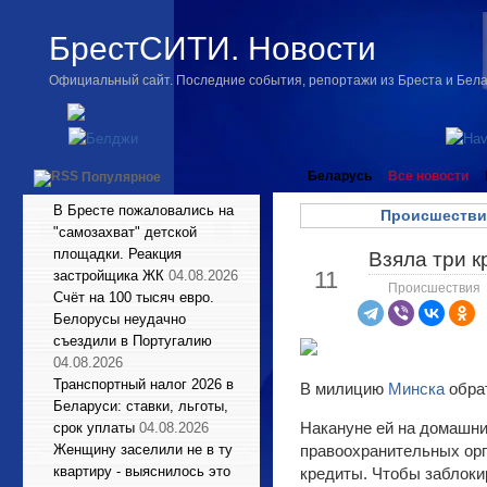
БрестСИТИ. Новости
Официальный сайт. Последние события, репортажи из Бреста и Бел
Беларусь
Все новости
Популярное
В Бресте пожаловались на
Происшестви
"самозахват" детской
площадки. Реакция
Взяла три 
Дек
11
застройщика ЖК
04.08.2026
Происшествия
Счёт на 100 тысяч евро.
Белорусы неудачно
съездили в Португалию
04.08.2026
Транспортный налог 2026 в
В милицию
Минска
обра
Беларуси: ставки, льготы,
Накануне ей на домашни
срок уплаты
04.08.2026
Женщину заселили не в ту
правоохранительных орг
квартиру - выяснилось это
кредиты. Чтобы заблоки