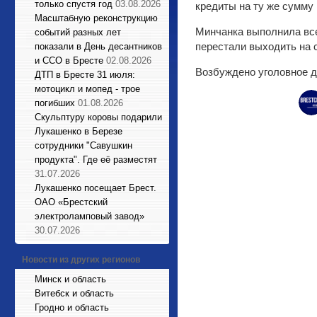
только спустя год
03.08.2026
кредиты на ту же сумму 
Масштабную реконструкцию
Минчанка выполнила все 
событий разных лет
перестали выходить на 
показали в День десантников
и ССО в Бресте
02.08.2026
Возбуждено уголовное д
ДТП в Бресте 31 июля:
мотоцикл и мопед - трое
погибших
01.08.2026
Cкульптуру коровы подарили
Лукашенко в Березе
сотрудники "Савушкин
продукта". Где её разместят
31.07.2026
Лукашенко посещает Брест.
ОАО «Брестский
электроламповый завод»
30.07.2026
Новости из других регионов
Минск и область
Витебск и область
Гродно и область