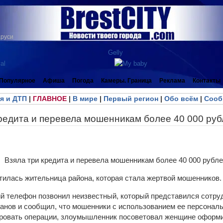
аруси
Популярное
Афиша
Погода
Камеры. Граница
Реклама
Контакты
я и ДТП
|
ГЛАВНОЕ
|
В мире
|
Первый регион
|
Обо всём
|
Сооб
кредита и перевела мошенникам более 40 000 ру
тилась жительница района, которая стала жертвой мошенников.
й телефон позвонил неизвестный, который представился сотру
анов и сообщил, что мошенники с использованием ее персона
ровать операции, злоумышленник посоветовал женщине оформи