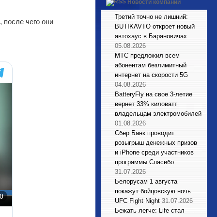
Новости компаний
Третий точно не лишний:
 после чего они
BUTIKAVTO откроет новый
автохаус в Барановичах
05.08.2026
МТС предложил всем
абонентам безлимитный
интернет на скорости 5G
04.08.2026
BatteryFly на свое 3-летие
вернет 33% киловатт
владельцам электромобилей
01.08.2026
Сбер Банк проводит
розыгрыш денежных призов
и iPhone среди участников
программы Спасибо
31.07.2026
Белорусам 1 августа
покажут бойцовскую ночь
UFC Fight Night
31.07.2026
Бежать легче: Life стал