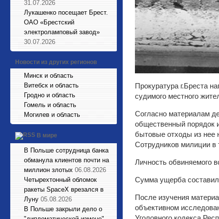
31.07.2026
Лукашенко посещает Брест.
ОАО «Брестский
электроламповый завод»
30.07.2026
Новости из других регионов
Минск и область
Витебск и область
Прокуратура г.Бреста на
Гродно и область
судимого местного жител
Гомель и область
Согласно материалам дел
Могилев и область
общественный порядок и
бытовые отходы из нее
В мире
Сотрудников милиции в 
В Польше сотрудница банка
обманула клиентов почти на
Личность обвиняемого в
миллион злотых
06.08.2026
Сумма ущерба составила
Четырехтонный обломок
ракеты SpaceX врезался в
После изучения материа
Луну
05.08.2026
объективном исследован
В Польше закрыли дело о
Уголовного кодекса Рес
"дипломатической измене"