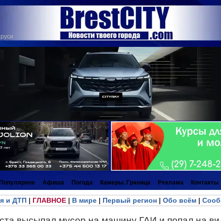
аруси
Популярное
Афиша
Погода
Камеры. Граница
Реклама
Контакты
я и ДТП
|
ГЛАВНОЕ
|
В мире
|
Первый регион
|
Обо всём
|
Сооб
ста высыпал мусор на машину ГАИ и попал на в