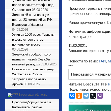
после авиакатастрофы под
Прокурор г.Бреста в ин
Смоленском
05.08.2026
причиненного противоп
Зеленский ввел санкции
против 23 компаний из РФ,
Ранее примененную к Т. 
Беларуси и Украины
04.08.2026
Источник информации
Ужин за 1000 евро. Туристы
иллюстрации.
в шоке от цен в этом
популярном месте
11.02.2021.
03.08.2026
Больше интересного - у 
Зеленский сообщил, кого
назначит главой Службы
Новости по теме:
ГАИ
,
М
внешней разведки
03.08.2026
***
Новый логистический центр
Понравился материа
Wildberries в России
загорелся после атаки
Читайте БрестСИТИ в
Я
дронов
03.08.2026
Поделиться новостью с 
Брестская область
----------------------
Пресс-подборщик горел в
Каменецком районе