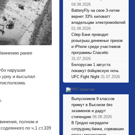
04.08.2026
BatteryFly на свое 3-летие
вернет 33% киловатт
владельцам электромобилей
01.08.2026
Сбер Банк проводит
розыгрыш денежных призов
и iPhone среди участников
программы Спасибо
обвинению ранее
31.07.2026
Белорусам 1 августа
рубо нарушая
покажут бойцовскую ночь
ю урну и высыпал
UFC Fight Night
31.07.2026
лисполкома.
Заметки
Выпускников 9 классов
.
примут в Высоком без
экзаменов и дадут
стипендию
06.08.2026
винения, полном и
В Гродно наградили
одеянного по ч.1 ст.339
сотрудниц банка, сорвавших
планы мошенников