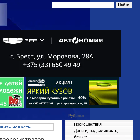
Рубрики
Происшествия
щить новость
Деньги, недвижимость,
бизнес
идеорегистратор