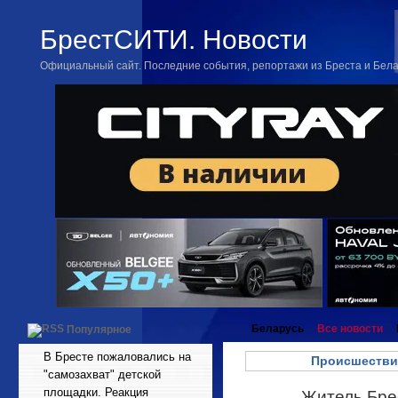
БрестСИТИ. Новости
Официальный сайт. Последние события, репортажи из Бреста и Бел
Беларусь
Все новости
Популярное
В Бресте пожаловались на
Происшестви
"самозахват" детской
площадки. Реакция
Житель Бре
Фев