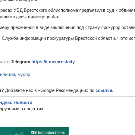
тересах УВД Брестского облисполкома предъявил в суд к обвин
равными действиями ущерба.
меру пресечения в виде заключения под стражу прокурор остав
:
Служба информации прокуратуры Брестской области. Фото исп
нас в
Telegram
https://t.me/brestcity
илиция
,
мусор
л?
Добавьте нас в «Google Рекомендации» по
ссылке
.
ндекс.Новости
друзьями в соцсетях: