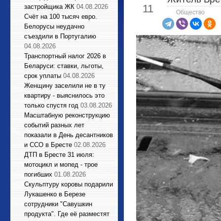
11
застройщика ЖК
04.08.2026
Общество
Счёт на 100 тысяч евро.
Белорусы неудачно
съездили в Португалию
04.08.2026
Транспортный налог 2026 в
Беларуси: ставки, льготы,
срок уплаты
04.08.2026
Женщину заселили не в ту
квартиру - выяснилось это
только спустя год
03.08.2026
Масштабную реконструкцию
событий разных лет
показали в День десантников
и ССО в Бресте
02.08.2026
ДТП в Бресте 31 июля:
мотоцикл и мопед - трое
погибших
01.08.2026
Cкульптуру коровы подарили
Лукашенко в Березе
сотрудники "Савушкин
продукта". Где её разместят