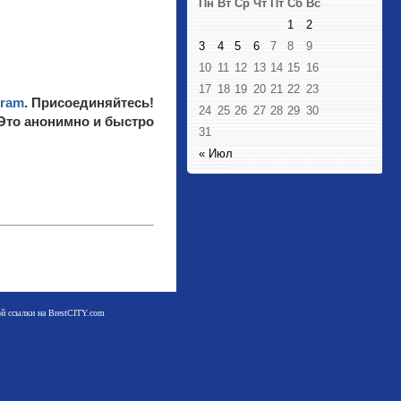
Пн
Вт
Ср
Чт
Пт
Сб
Вс
1
2
3
4
5
6
7
8
9
10
11
12
13
14
15
16
17
18
19
20
21
22
23
gram
. Присоединяйтесь!
24
25
26
27
28
29
30
 Это анонимно и быстро
31
« Июл
мой ссылки на BrestCITY.com