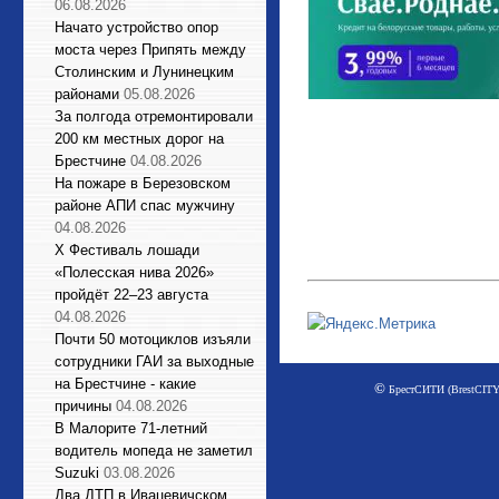
06.08.2026
Начато устройство опор
моста через Припять между
Столинским и Лунинецким
районами
05.08.2026
За полгода отремонтировали
200 км местных дорог на
Брестчине
04.08.2026
На пожаре в Березовском
районе АПИ спас мужчину
04.08.2026
X Фестиваль лошади
«Полесская нива 2026»
пройдёт 22–23 августа
04.08.2026
Почти 50 мотоциклов изъяли
сотрудники ГАИ за выходные
на Брестчине - какие
©
БрестСИТИ (BrestCITY)
причины
04.08.2026
В Малорите 71-летний
водитель мопеда не заметил
Suzuki
03.08.2026
Два ДТП в Ивацевичском