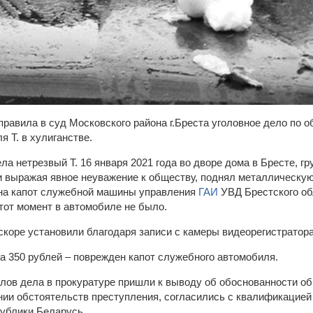
правила в суд Московского района г.Бреста уголовное дело по 
я Т. в хулиганстве.
а нетрезвый Т. 16 января 2021 года во дворе дома в Бресте, г
 выражая явное неуважение к обществу, поднял металлическу
 на капот служебной машины управления
ГАИ
УВД Брестского об
тот момент в автомобиле не было.
скоре установили благодаря записи с камеры видеорегистратора
 350 рублей – поврежден капот служебного автомобиля.
лов дела в прокуратуре пришли к выводу об обоснованности об
ии обстоятельств преступления, согласились с квалификацией с
публики Беларусь.