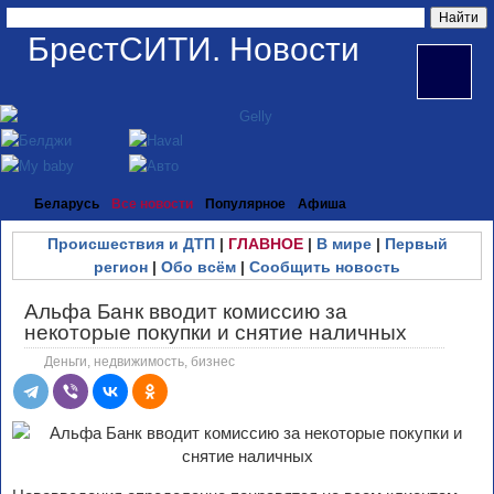
БрестСИТИ. Новости
Беларусь
Все новости
Популярное
Афиша
Происшествия и ДТП
|
ГЛАВНОЕ
|
В мире
|
Первый
регион
|
Обо всём
|
Сообщить новость
Альфа Банк вводит комиссию за
некоторые покупки и снятие наличных
Деньги, недвижимость, бизнес