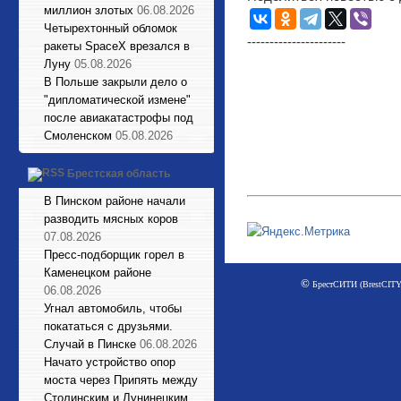
миллион злотых
06.08.2026
Четырехтонный обломок
----------------------
ракеты SpaceX врезался в
Луну
05.08.2026
В Польше закрыли дело о
"дипломатической измене"
после авиакатастрофы под
Смоленском
05.08.2026
Брестская область
В Пинском районе начали
разводить мясных коров
07.08.2026
Пресс-подборщик горел в
Каменецком районе
©
БрестСИТИ (BrestCITY)
06.08.2026
Угнал автомобиль, чтобы
покататься с друзьями.
Случай в Пинске
06.08.2026
Начато устройство опор
моста через Припять между
Столинским и Лунинецким