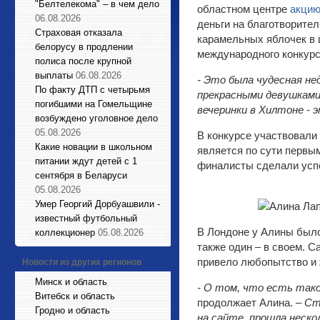
"Белтелекома" – в чем дело
областном центре
акцию
06.08.2026
деньги на благотворите
Страховая отказала
карамельных яблочек в 
белорусу в продлении
международного конку
полиса после крупной
выплаты
06.08.2026
- Это была чудесная не
По факту ДТП с четырьмя
прекрасными девушками
погибшими на Гомельщине
вечеринки в Хилтоне - 
возбуждено уголовное дело
05.08.2026
В конкурсе участвовали
Какие новации в школьном
является по сути первы
питании ждут детей с 1
финалисты сделали успе
сентября в Беларуси
05.08.2026
Умер Георгий Дорбуашвили -
известный футбольный
В Лондоне у Алины было
коллекционер
05.08.2026
также один – в своем. С
привело любопытство и 
Новости из других регионов
Минск и область
- О том, что есть такой
Витебск и область
продолжает Алина.
– Ст
Гродно и область
на сайте, прошла неско