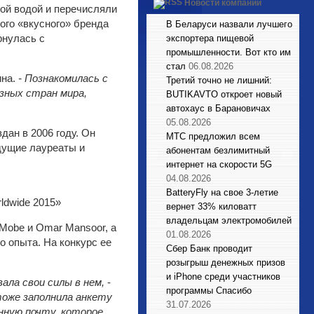
Новости компаний
ной водой и перечисляли
ого «вкусного» бренда
В Беларуси назвали лучшего
рнулась с
экспортера пищевой
промышленности. Вот кто им
стал
06.08.2026
на.
- Познакомилась с
Третий точно не лишний:
зных стран мира,
BUTIKAVTO откроет новый
автохаус в Барановичах
05.08.2026
ан в 2006 году. Он
МТС предложил всем
дущие лауреаты и
абонентам безлимитный
интернет на скорости 5G
04.08.2026
BatteryFly на свое 3-летие
вернет 33% киловатт
владельцам электромобилей
 Mobe и Omar Mansoor, а
01.08.2026
о опыта. На конкурс ее
Сбер Банк проводит
розыгрыш денежных призов
и iPhone среди участников
ала свои силы в нем,
-
программы Спасибо
тоже заполнила анкету
31.07.2026
онную почту, которое