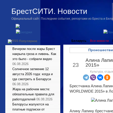
БрестСИТИ. Новости
Официальный сайт. Последние события, репортажи из Бреста и Бел
Беларусь
Все новости
Популярное
Вечером после жары Брест
Происшестви
накрыла гроза и ливень. Как
это было - собрали видео
Алина Лапин
Мар
23
06.08.2026
2015»
Солнечное затмение 12
Культура, отдых
августа 2026 года: когда и
где смотреть в Беларуси
06.08.2026
Брестчанка Алина Лапи
Жара на рабочем месте:
WORLDWIDE 2015» в Ло
обязательные правила для
работодателей
06.08.2026
Белорусы жалуются на
платные подписки от
Алину Лапину брестчане