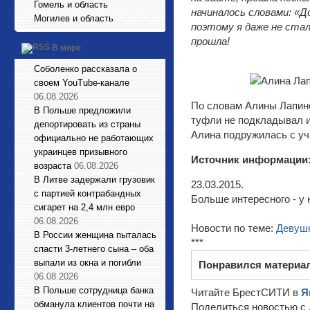
Гомель и область
начиналось словами: «Д
Могилев и область
поэтому я даже не стал
прошла!
В мире
Соболенко рассказала о
своем YouTube-канале
06.08.2026
По словам Алины Лапино
В Польше предложили
туфли не подкладывал и
депортировать из страны
Алина подружилась с уч
официально не работающих
украинцев призывного
Источник информации
возраста
06.08.2026
В Литве задержали грузовик
23.03.2015.
с партией контрабандных
Больше интересного - у 
сигарет на 2,4 млн евро
06.08.2026
Новости по теме:
Девуш
В России женщина пыталась
***
спасти 3-летнего сына – оба
выпали из окна и погибли
Понравился материа
06.08.2026
В Польше сотрудница банка
Читайте БрестСИТИ в
Я
обманула клиентов почти на
Поделиться новостью с 