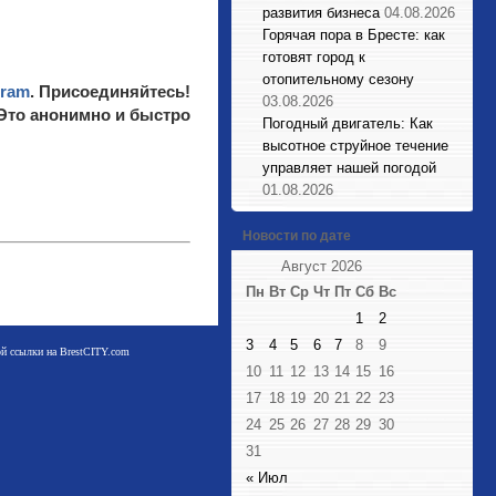
развития бизнеса
04.08.2026
Горячая пора в Бресте: как
готовят город к
отопительному сезону
gram
. Присоединяйтесь!
03.08.2026
 Это анонимно и быстро
Погодный двигатель: Как
высотное струйное течение
управляет нашей погодой
01.08.2026
Новости по дате
Август 2026
Пн
Вт
Ср
Чт
Пт
Сб
Вс
1
2
3
4
5
6
7
8
9
мой ссылки на BrestCITY.com
10
11
12
13
14
15
16
17
18
19
20
21
22
23
24
25
26
27
28
29
30
31
« Июл