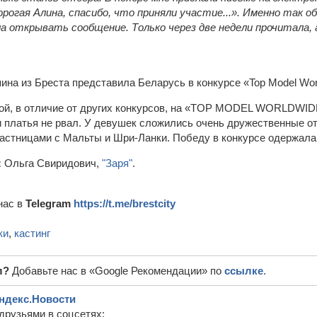
орогая Алина, спасибо, что приняли участие...». Именно так 
а открывать сообщение. Только через две недели прочитала,
й, в отличие от других конкурсов, на «TOP MODEL WORLDWIDE
 платья не рвал. У девушек сложились очень дружественные о
астницами с Мальты и Шри-Ланки. Победу в конкурсе одержала
:
Ольга Свиридович,
"Заря"
.
нас в
Telegram
https://t.me/brestcity
ки
,
кастинг
л?
Добавьте нас в «Google Рекомендации» по
ссылке
.
ндекс.Новости
друзьями в соцсетях: