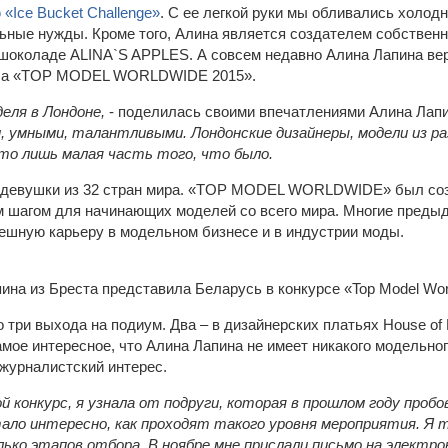
 «Ice Bucket Challenge»
. С ее легкой руки мы обливались холод
льные нужды. Кроме того, Алина является создателем собственн
шоколаде ALINA`S APPLES. А совсем недавно Алина Лапина ве
рса «TOP MODEL WORLDWIDE 2015».
деля в Лондоне,
- поделилась своими впечатлениями Алина Лапи
, умными, талантливыми. Лондонские дизайнеры, модели из ра
это лишь малая часть того, что было.
 девушки из 32 стран мира. «TOP MODEL WORLDWIDE» был созд
м шагом для начинающих моделей со всего мира. Многие преды
шную карьеру в модельном бизнесе и в индустрии моды.
 три выхода на подиум. Два – в дизайнерских платьях House of
амое интересное, что Алина Лапина не имеет никакого модельног
журналистский интерес.
 конкурс, я узнала от подруги, которая в прошлом году пробов
ало интересно, как проходят такого уровня мероприятия. Я 
лько этапов отбора. В ноябре мне прислали письмо на электр