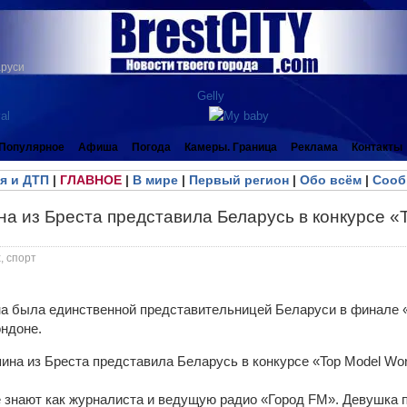
аруси
Популярное
Афиша
Погода
Камеры. Граница
Реклама
Контакты
я и ДТП
|
ГЛАВНОЕ
|
В мире
|
Первый регион
|
Обо всём
|
Сооб
а из Бреста представила Беларусь в конкурсе «
, спорт
на была единственной представительницей Беларуси в финал
ндоне.
 знают как журналиста и ведущую радио «Город FM». Девушка п