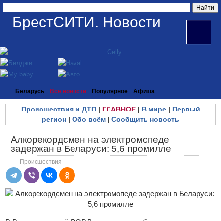
БрестСИТИ. Новости
Беларусь
Все новости
Популярное
Афиша
Происшествия и ДТП
|
ГЛАВНОЕ
|
В мире
|
Первый
регион
|
Обо всём
|
Сообщить новость
Алкорекордсмен на электромопеде
задержан в Беларуси: 5,6 промилле
Происшествия