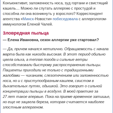
Конъюнктивит, заложенность носа, зуд гортани и свистящий
кашель… Можно ли спутать аллергию с простудой и
способна ли она возникнуть у взрослого? Корреспондент
агентства «
Минск
-Новости»
побеседовала
с аллергологом-
иммунологом Еленой Чалей.
Зловредная пыльца
— Елена Ивановна, сезон аллергии уже стартовал?
— Да, причем начался нетипично. Обращаемость с начала
марта была как никогда высокая. В
этот период обильно
цвела ольха, а
теплая погода и сильные ветры
способствовали быстрому распространению пыльцы.
Пациенты приходили не только с традиционными
жалобами —
чиханием, слезотечением или заложенностью
носа, но и с приступообразным кашлем, свистом в
дыхательных путях, одышкой. Это говорит о сильной
концентрации пыльцы в воздухе. В
моей практике за
27 лет такое впервые. Пока на приеме временное затишье,
но еще не зацвела береза, которая считается наиболее
злостным аллергеном.