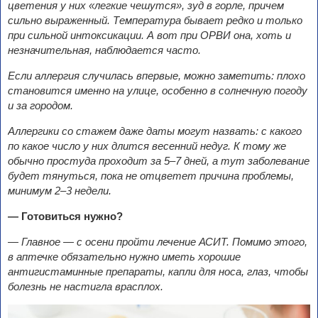
цветения у них «легкие чешутся», зуд в горле, причем
сильно выраженный. Температура бывает редко и только
при сильной интоксикации. А
вот при ОРВИ она, хоть и
незначительная, наблюдается часто.
Если аллергия случилась впервые, можно заметить: плохо
становится именно на улице, особенно в солнечную погоду
и за городом.
Аллергики со стажем даже даты могут назвать: с
какого
по какое число у них длится весенний недуг. К
тому же
обычно простуда проходит за 5
–7 дней, а
тут заболевание
будет тянуться, пока не отцветет причина проблемы,
минимум 2
–3 недели.
— Готовиться нужно?
— Главное —
с осени пройти лечение АСИТ. Помимо этого,
в аптечке обязательно нужно иметь хорошие
антигистаминные препараты, капли для носа, глаз, чтобы
болезнь не
настигла врасплох.