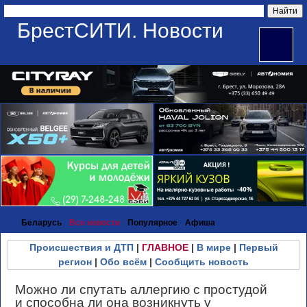
БрестСИТИ. Новости
Беларусь
Все новости
Популярное
Афиша
Происшествия и ДТП
|
ГЛАВНОЕ
|
В мире
|
Первый
регион
|
Обо всём
|
Сообщить новость
Можно ли спутать аллергию с простудой
и способна ли она возникнуть у