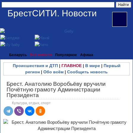
БрестСИТИ. Новости
Беларусь
Все новости
Популярное
Афиша
Происшествия и ДТП
|
ГЛАВНОЕ
|
В мире
|
Первый
регион
|
Обо всём
|
Сообщить новость
Брест. Анатолию Воробьёву вручили
Почётную грамоту Администрации
Президента
Культура, отдых, спорт