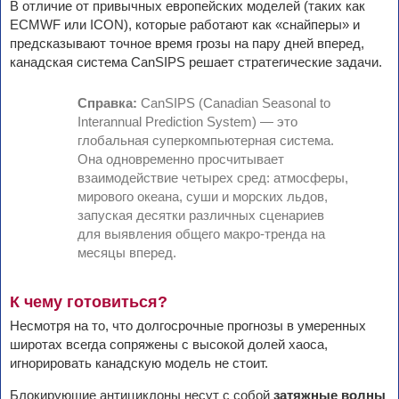
В отличие от привычных европейских моделей (таких как
ECMWF или ICON), которые работают как «снайперы» и
предсказывают точное время грозы на пару дней вперед,
канадская система CanSIPS решает стратегические задачи.
Справка:
CanSIPS (Canadian Seasonal to
Interannual Prediction System) — это
глобальная суперкомпьютерная система.
Она одновременно просчитывает
взаимодействие четырех сред: атмосферы,
мирового океана, суши и морских льдов,
запуская десятки различных сценариев
для выявления общего макро-тренда на
месяцы вперед.
К чему готовиться?
Несмотря на то, что долгосрочные прогнозы в умеренных
широтах всегда сопряжены с высокой долей хаоса,
игнорировать канадскую модель не стоит.
Блокирующие антициклоны несут с собой
затяжные волны