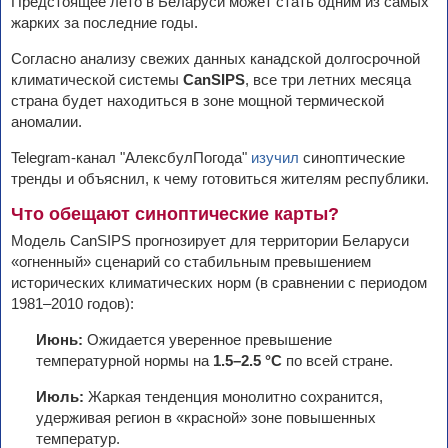
Предстоящее лето в Беларуси может стать одним из самых
жарких за последние годы.
Согласно анализу свежих данных канадской долгосрочной
климатической системы
CanSIPS
, все три летних месяца
страна будет находиться в зоне мощной термической
аномалии.
Telegram-канал "АлексбулПогода"
изучил
синоптические
тренды и объяснил, к чему готовиться жителям республики.
Что обещают синоптические карты?
Модель CanSIPS прогнозирует для территории Беларуси
«огненный» сценарий со стабильным превышением
исторических климатических норм (в сравнении с периодом
1981–2010 годов):
Июнь:
Ожидается уверенное превышение
температурной нормы на
1.5–2.5 °C
по всей стране.
Июль:
Жаркая тенденция монолитно сохранится,
удерживая регион в «красной» зоне повышенных
температур.