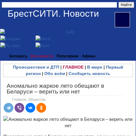
БрестСИТИ. Новости
Беларусь
Все новости
Популярное
Афиша
Происшествия и ДТП
|
ГЛАВНОЕ
|
В мире
|
Первый
регион
|
Обо всём
|
Сообщить новость
Аномально жаркое лето обещают в
Беларуси – верить или нет
Главное
,
Общество