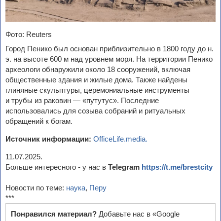
Фото: Reuters
Город Пенико был основан приблизительно в 1800 году до н.
э. на высоте 600 м над уровнем моря. На территории Пенико
археологи обнаружили около 18 сооружений, включая
общественные здания и жилые дома. Также найдены
глиняные скульптуры, церемониальные инструменты
и трубы из раковин — «путутус». Последние
использовались для созыва собраний и ритуальных
обращений к богам.
Источник информации:
OfficeLife.media.
11.07.2025.
Больше интересного - у нас в
Telegram
https://t.me/brestcity
Новости по теме:
наука
,
Перу
***
Понравился материал?
Добавьте нас в «Google