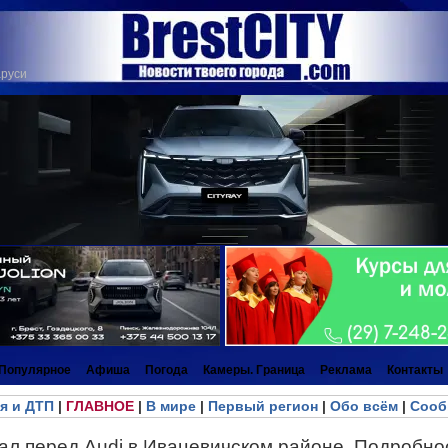
аруси
Популярное
Афиша
Погода
Камеры. Граница
Реклама
Контакты
я и ДТП
|
ГЛАВНОЕ
|
В мире
|
Первый регион
|
Обо всём
|
Сооб
ал перед Audi в Ивацевичском районе. Подробн