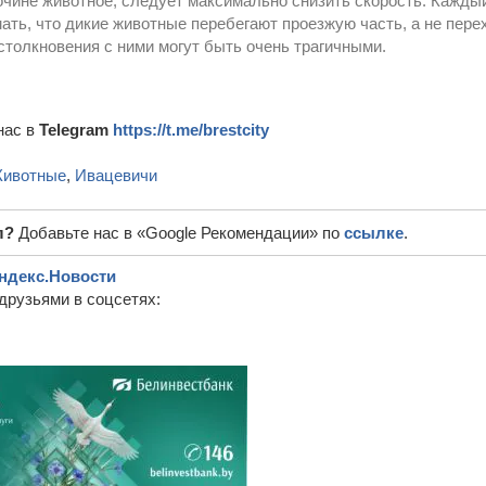
очине животное, следует максимально снизить скорость. Кажды
ать, что дикие животные перебегают проезжую часть, а не пере
столкновения с ними могут быть очень трагичными.
нас в
Telegram
https://t.me/brestcity
ивотные
,
Ивацевичи
л?
Добавьте нас в «Google Рекомендации» по
ссылке
.
ндекс.Новости
друзьями в соцсетях: