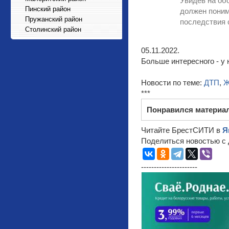
Увидев на об
Пинский район
должен поним
Пружанский район
последствия 
Столинский район
05.11.2022.
Больше интересного - у 
Новости по теме:
ДТП
,
Ж
***
Понравился материа
Читайте БрестСИТИ в
Я
Поделиться новостью с 
----------------------