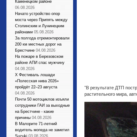
Каменецком районе
06.08.2026
Начато устройство опор
моста через Припять между
Столинским и Лунинецким
районами
05.08.2026
За полгода отремонтировали
200 км местных дорог на
Брестчине
04.08.2026
На пожаре в Березовском
районе АПИ спас мужчину
04.08.2026
X Фестиваль лошади
«Полесская нива 2026»
пройдёт 22–23 августа
"В результате ДТП пост
04.08.2026
растительного мира, ав
Почти 50 мотоциклов изъяли
сотрудники ГАИ за выходные
на Брестчине - какие
причины
04.08.2026
В Малорите 71-летний
водитель мопеда не заметил
Suzuki
03.08.2026