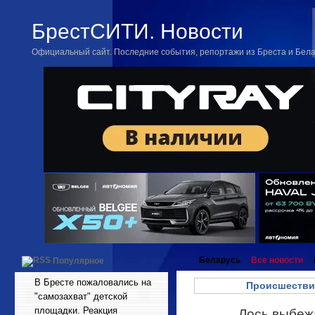
БрестСИТИ. Новости
Официальный сайт. Последние события, репортажи из Бреста и Бел
Беларусь
Все новости
Популярное
В Бресте пожаловались на
Происшестви
"самозахват" детской
площадки. Реакция
Лось выбеж
Ноя