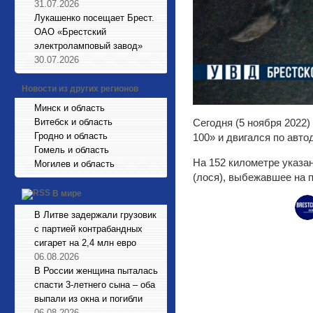
31.07.2026
Лукашенко посещает Брест.
ОАО «Брестский
электроламповый завод»
30.07.2026
Новости из других регионов
Минск и область
Витебск и область
Сегодня (5 ноября 2022
Гродно и область
100» и двигался по авто
Гомель и область
На 152 километре указа
Могилев и область
(лося), выбежавшее на 
В мире
В Литве задержали грузовик
с партией контрабандных
сигарет на 2,4 млн евро
06.08.2026
В России женщина пыталась
спасти 3-летнего сына – оба
выпали из окна и погибли
06.08.2026