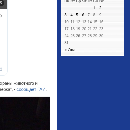
Пн
Вт
Ср
Чт
Пт
Сб
Вс
1
2
3
4
5
6
7
8
9
10
11
12
13
14
15
16
17
18
19
20
21
22
23
24
25
26
27
28
29
30
31
« Июл
охраны животного и
ерка", -
сообщает
ГАИ
.