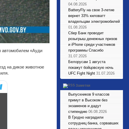
04.08.2026
BatteryFly на свое 3-летие
вернет 33% киловатт
владельцам электромобилей
01.08.2026
Сбер Банк проводит
розыгрыш денежных призов
и iPhone среди участников
программы Спасибо
ял автомобилем «Ауди
31.07.2026
Белорусам 1 августа
езд на дикое животное
покажут бойцовскую ночь
иля.
UFC Fight Night
31.07.2026
Заметки
Выпускников 9 классов
примут в Высоком без
экзаменов и дадут
стипендию
06.08.2026
В Гродно наградили
сотрудниц банка, сорвавших
планы мошенников