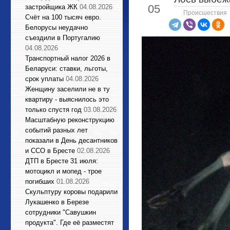
05
застройщика ЖК
04.08.2026
Происшествия
Счёт на 100 тысяч евро.
Белорусы неудачно
съездили в Португалию
04.08.2026
Транспортный налог 2026 в
Беларуси: ставки, льготы,
срок уплаты
04.08.2026
Женщину заселили не в ту
квартиру - выяснилось это
только спустя год
03.08.2026
Масштабную реконструкцию
событий разных лет
показали в День десантников
и ССО в Бресте
02.08.2026
ДТП в Бресте 31 июля:
мотоцикл и мопед - трое
погибших
01.08.2026
Cкульптуру коровы подарили
Лукашенко в Березе
сотрудники "Савушкин
продукта". Где её разместят