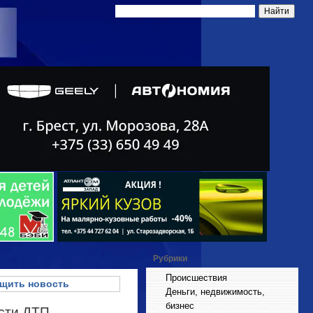
Рубрики
Происшествия
щить новость
Деньги, недвижимость,
бизнес
ости ДТП