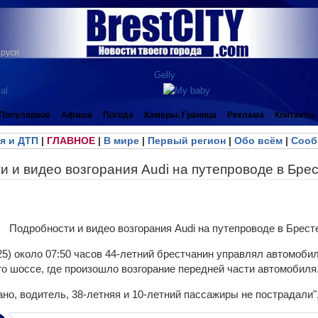
аруси
Популярное
Афиша
Погода
Камеры. Граница
Реклама
Контакты
я и ДТП
|
ГЛАВНОЕ
|
В мире
|
Первый регион
|
Обо всём
|
Сооб
 и видео возгорания Audi на путепроводе в Бре
5) около 07:50 часов 44-летний брестчанин управлял автомобил
о шоссе, где произошло возгорание передней части автомобиля
но, водитель, 38-летняя и 10-летний пассажиры не пострадали"