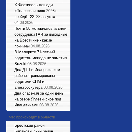
X Фестиваль лошади
«Полесская нива 2026»
пройдёт 22–23 августа
04.08.2026
Почти 50 мотоциклов изъяли
сотрудники ГАИ за выходные
на Брестчине - какие
причины
04.08.2026
В Малорите 71-летний
водитель мопеда не заметил
Suzuki
03.08.2026
Два ДТП в Ивацевичском
районе: травмированы
водители СПМ и
электроскутера
03.08.2026
Два спасения за один день
на озере Яглевичское под
Ивацевичами
03.08.2026
Что происходит в области
Брестский район
Барановичский район