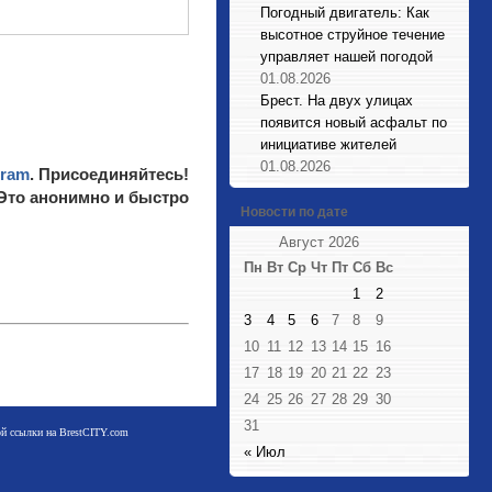
Погодный двигатель: Как
высотное струйное течение
управляет нашей погодой
01.08.2026
Брест. На двух улицах
появится новый асфальт по
инициативе жителей
01.08.2026
gram
. Присоединяйтесь!
 Это анонимно и быстро
Новости по дате
Август 2026
Пн
Вт
Ср
Чт
Пт
Сб
Вс
1
2
3
4
5
6
7
8
9
10
11
12
13
14
15
16
17
18
19
20
21
22
23
24
25
26
27
28
29
30
31
мой ссылки на BrestCITY.com
« Июл