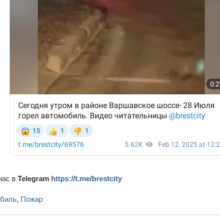
нас в
Telegram
https://t.me/brestcity
обиль
,
Пожар