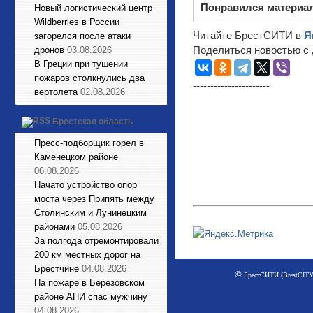
Понравился материа
Новый логистический центр
Wildberries в России
Читайте БрестСИТИ в
Я
загорелся после атаки
Поделиться новостью с 
дронов
03.08.2026
В Греции при тушении
пожаров столкнулись два
----------------------
вертолета
02.08.2026
Брестская область
Пресс-подборщик горел в
Каменецком районе
06.08.2026
Начато устройство опор
моста через Припять между
Столинским и Лунинецким
районами
05.08.2026
За полгода отремонтировали
200 км местных дорог на
Брестчине
04.08.2026
©
БрестСИТИ (BrestCITY)
На пожаре в Березовском
районе АПИ спас мужчину
04.08.2026