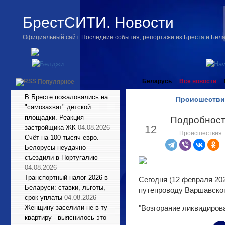
БрестСИТИ. Новости
Официальный сайт. Последние события, репортажи из Бреста и Бел
Беларусь
Все новости
Популярное
В Бресте пожаловались на
Происшестви
"самозахват" детской
площадки. Реакция
Подробности
Фев
12
застройщика ЖК
04.08.2026
Происшествия
Счёт на 100 тысяч евро.
Белорусы неудачно
съездили в Португалию
04.08.2026
Транспортный налог 2026 в
Сегодня (12 февраля 202
Беларуси: ставки, льготы,
путепроводу Варшавског
срок уплаты
04.08.2026
Женщину заселили не в ту
"Возгорание ликвидирова
квартиру - выяснилось это