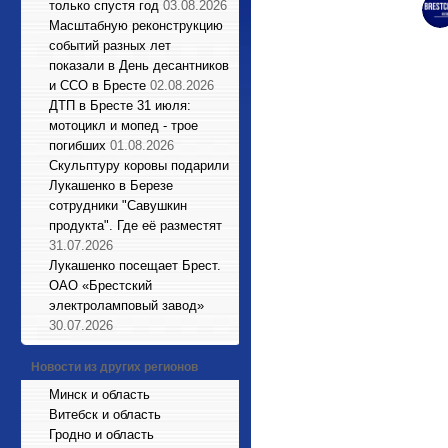
только спустя год
03.08.2026
Масштабную реконструкцию
событий разных лет
показали в День десантников
и ССО в Бресте
02.08.2026
ДТП в Бресте 31 июля:
мотоцикл и мопед - трое
погибших
01.08.2026
Cкульптуру коровы подарили
Лукашенко в Березе
сотрудники "Савушкин
продукта". Где её разместят
31.07.2026
Лукашенко посещает Брест.
ОАО «Брестский
электроламповый завод»
30.07.2026
Новости из других регионов
Минск и область
Витебск и область
Гродно и область