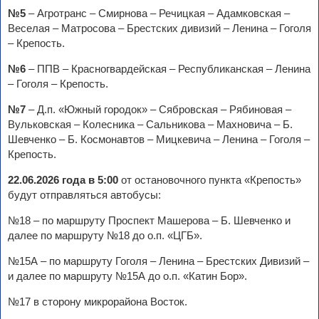
№5
– Агротранс – Смирнова – Речицкая – Адамковская –
Веселая – Матросова – Брестских дивизий – Ленина – Гоголя
– Крепость.
№6
– ППВ – Красногвардейская – Республиканская – Ленина
– Гоголя – Крепость.
№7
– Д.п. «Южный городок» – Сябровская – Рябиновая –
Вульковская – Колесника – Сальникова – Махновича – Б.
Шевченко – Б. Космонавтов – Мицкевича – Ленина – Гоголя –
Крепость.
22.06.2026 года в 5:00
от остановочного пункта «Крепость»
будут отправляться автобусы:
№18 – по маршруту Проспект Машерова – Б. Шевченко и
далее по маршруту №18 до о.п. «ЦГБ».
№15А – по маршруту Гоголя – Ленина – Брестских Дивизий –
и далее по маршруту №15А до о.п. «Катин Бор».
№17 в сторону микрорайона Восток.