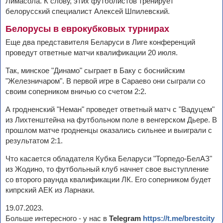
Лимасола. К слову, этих футболистов тренирует
белорусский специалист Алексей Шпилевский.
Белорусы в еврокубковых турнирах
Еще два представителя Беларуси в Лиге конференций
проведут ответные матчи квалификации 20 июля.
Так, минское "Динамо" сыграет в Баку с боснийским
"Железничаром". В первой игре в Сараево они сыграли со
своим соперником вничью со счетом 2:2.
А гродненский "Неман" проведет ответный матч с "Вадуцем"
из Лихтенштейна на футбольном поле в венгерском Дьере. В
прошлом матче гродненцы оказались сильнее и выиграли с
результатом 2:1.
Что касается обладателя Кубка Беларуси "Торпедо-БелАЗ"
из Жодино, то футбольный клуб начнет свое выступление
со второго раунда квалификации ЛК. Его соперником будет
кипрский АЕК из Ларнаки.
19.07.2023.
Больше интересного - у нас в
Telegram
https://t.me/brestcity