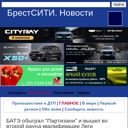
БрестСИТИ. Новости
Беларусь
Все новости
Популярное
Афиша
Происшествия и ДТП
|
ГЛАВНОЕ
|
В мире
|
Первый
регион
|
Обо всём
|
Сообщить новость
БАТЭ обыграл "Партизани" и вышел во
второй раунд квалификации Лиги