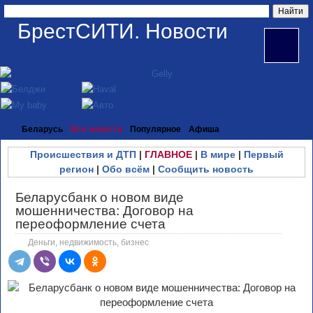
БрестСИТИ. Новости
Беларусь
Все новости
Популярное
Афиша
Происшествия и ДТП
|
ГЛАВНОЕ
|
В мире
|
Первый
регион
|
Обо всём
|
Сообщить новость
Беларусбанк о новом виде
мошенничества: Договор на
переоформление счета
Деньги, недвижимость, бизнес