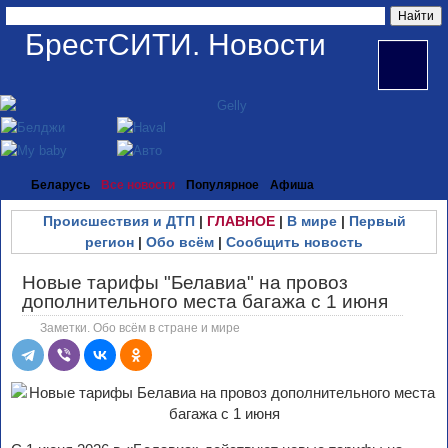
БрестСИТИ. Новости
Беларусь
Все новости
Популярное
Афиша
Происшествия и ДТП
|
ГЛАВНОЕ
|
В мире
|
Первый
регион
|
Обо всём
|
Сообщить новость
Новые тарифы "Белавиа" на провоз
дополнительного места багажа с 1 июня
Заметки. Обо всём в стране и мире