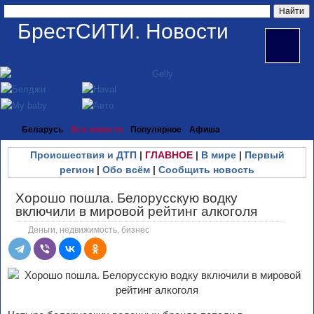
БрестСИТИ. Новости
Беларусь
Все новости
Популярное
Афиша
Происшествия и ДТП
|
ГЛАВНОЕ
|
В мире
|
Первый
регион
|
Обо всём
|
Сообщить новость
Хорошо пошла. Белорусскую водку
включили в мировой рейтинг алкоголя
Деньги, недвижимость, бизнес