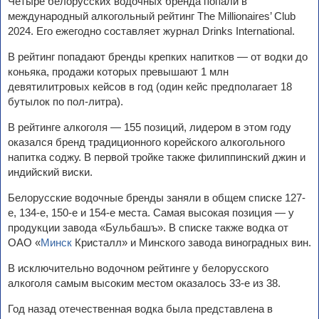
Четыре белорусских водочных бренда попали в
международный алкогольный рейтинг The Millionaires’ Club
2024. Его ежегодно составляет журнал Drinks International.
В рейтинг попадают бренды крепких напитков — от водки до
коньяка, продажи которых превышают 1 млн
девятилитровых кейсов в год (один кейс предполагает 18
бутылок по пол-литра).
В рейтинге алкоголя — 155 позиций, лидером в этом году
оказался бренд традиционного корейского алкогольного
напитка соджу. В первой тройке также филиппинский джин и
индийский виски.
Белорусские водочные бренды заняли в общем списке 127-
е, 134-е, 150-е и 154-е места. Самая высокая позиция — у
продукции завода «Бульбашъ». В списке также водка от
ОАО «
Минск
Кристалл» и Минского завода виноградных вин.
В исключительно водочном рейтинге у белорусского
алкоголя самым высоким местом оказалось 33-е из 38.
Год назад отечественная водка была представлена в