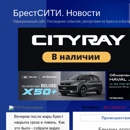
БрестСИТИ. Новости
Официальный сайт. Последние события, репортажи из Бреста и Бел
Беларусь
Все новости
Популярное
Вечером после жары Брест
Происшестви
накрыла гроза и ливень. Как
это было - собрали видео
Бензин доро
Апр