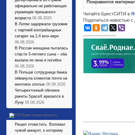
Понравился материа
официально не работающих
украинцев призывного
Читайте БрестСИТИ в
Я
возраста
06.08.2026
Поделиться новостью с 
В Литве задержали грузовик
с партией контрабандных
----------------------
сигарет на 2,4 млн евро
06.08.2026
В России женщина пыталась
спасти 3-летнего сына – оба
выпали из окна и погибли
06.08.2026
В Польше сотрудница банка
обманула клиентов почти на
миллион злотых
06.08.2026
Четырехтонный обломок
ракеты SpaceX врезался в
Луну
05.08.2026
Брестская область
Решил отомстить. Взломал
чужой аккаунт, к которому