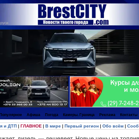
аруси
Популярное
Афиша
Погода
Камеры. Граница
Реклама
Контакты
я и ДТП
|
ГЛАВНОЕ
|
В мире
|
Первый регион
|
Обо всём
|
Сооб
жает, дизель — дешевеет. Новые цены на топлив