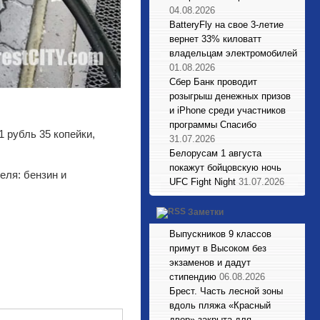
04.08.2026
BatteryFly на свое 3-летие
вернет 33% киловатт
владельцам электромобилей
01.08.2026
Сбер Банк проводит
розыгрыш денежных призов
и iPhone среди участников
программы Спасибо
1 рубль 35 копейки,
31.07.2026
Белорусам 1 августа
покажут бойцовскую ночь
еля: бензин и
UFC Fight Night
31.07.2026
Заметки
Выпускников 9 классов
примут в Высоком без
экзаменов и дадут
стипендию
06.08.2026
Брест. Часть лесной зоны
вдоль пляжа «Красный
двор» закрыта для