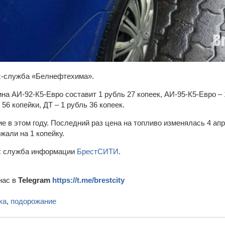
с-служба «Белнефтехима».
на АИ-92-К5-Евро составит 1 рубль 27 копеек, АИ-95-К5-Евро – 
56 копейки, ДТ – 1 рубль 36 копеек.
 в этом году. Последний раз цена на топливо изменялась 4 апр
жали на 1 копейку.
:
служба информации
БрестСИТИ
.
нас в
Telegram
https://t.me/brestcity
ка
,
подорожание