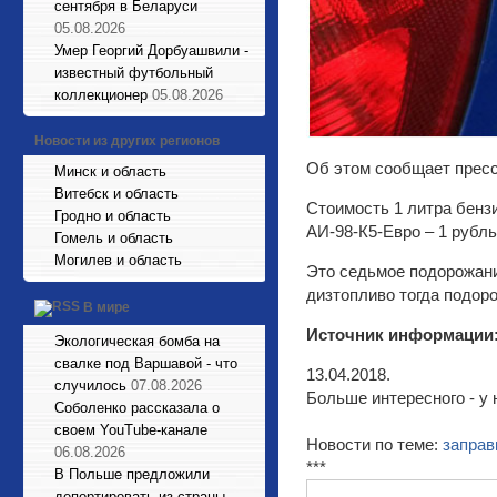
сентября в Беларуси
05.08.2026
Умер Георгий Дорбуашвили -
известный футбольный
коллекционер
05.08.2026
Новости из других регионов
Об этом сообщает прес
Минск и область
Витебск и область
Стоимость 1 литра бензи
Гродно и область
АИ-98-К5-Евро – 1 рубль 
Гомель и область
Могилев и область
Это седьмое подорожание
дизтопливо тогда подоро
В мире
Источник информации
Экологическая бомба на
свалке под Варшавой - что
13.04.2018.
случилось
07.08.2026
Больше интересного - у 
Соболенко рассказала о
своем YouTube-канале
Новости по теме:
заправ
06.08.2026
***
В Польше предложили
депортировать из страны