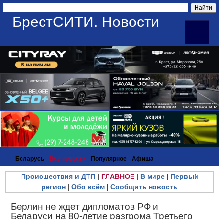
БрестСИТИ. Новости
Беларусь
Все новости
Популярное
Афиша
Происшествия и ДТП
|
ГЛАВНОЕ
|
В мире
|
Первый
регион
|
Обо всём
|
Сообщить новость
Берлин не ждет дипломатов РФ и
Беларуси на 80-летие разгрома Третьего