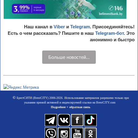
Наш канал в
Viber
и
Telegram
. Присоединяйтесь!
Есть о чем рассказать? Пишите в наш
Telegram-бот
. Это
анонимно и быстро
Больше новостей...
©
БрестСИТИ (BrestCITY) 2006-2026. Использование материалов разрешено только при
указании прямой активной и индексируемой ссылки на BrestCITY.com
Подробнее + обратная связь